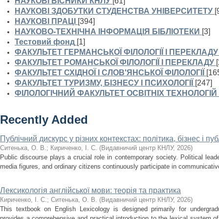
НАУКОВІ ВІСНИКИ КНЛУ
[61]
НАУКОВІ ЗДОБУТКИ СТУДЕНСТВА УНІВЕРСИТЕТУ
[
НАУКОВІ ПРАЦІ
[394]
НАУКОВО-ТЕХНІЧНА ІНФОРМАЦІЯ БІБЛІОТЕКИ
[3]
Тестовий фонд
[1]
ФАКУЛЬТЕТ ГЕРМАНСЬКОЇ ФІЛОЛОГІЇ І ПЕРЕКЛАДУ
ФАКУЛЬТЕТ РОМАНСЬКОЇ ФІЛОЛОГІЇ І ПЕРЕКЛАДУ
ФАКУЛЬТЕТ СХІДНОЇ І СЛОВ'ЯНСЬКОЇ ФІЛОЛОГІЇ
[16
ФАКУЛЬТЕТ ТУРИЗМУ, БІЗНЕСУ І ПСИХОЛОГІЇ
[247]
ФІЛОЛОГІЧНИЙ ФАКУЛЬТЕТ ОСВІТНІХ ТЕХНОЛОГІЙ
Recently Added
Публічний дискурс у різних контекстах: політика, бізнес і п
Ситенька, О. В.
;
Кириченко, І. С.
(
Видавничий центр КНЛУ
,
2026
)
Public discourse plays a crucial role in contemporary society. Political lea
media figures, and ordinary citizens continuously participate in communicativ
Лексикологія англійської мови: теорія та практика
Кириченко, І. С.
;
Ситенька, О. В.
(
Видавничий центр КНЛУ
,
2026
)
This textbook on English Lexicology is designed primarily for undergradu
provides a comprehensive and practical introduction to the lexical system o