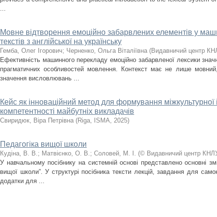
...
Мовне відтворення емоційно забарвлених елементів у маш
текстів з англійської на українську
Гемба, Олег Ігорович
;
Черненко, Ольга Віталіївна
(
Видавничий центр КН
Ефективність машинного перекладу емоційно забарвленої лексики значн
прагматичних особливостей мовлення. Контекст має не лише мовний, 
значення висловлювань ...
Кейс як інноваційний метод для формування міжкультурної 
компетентності майбутніх викладачів
Свиридюк, Віра Петрівна
(
Riga, ISMA
,
2025
)
Педагогіка вищої школи
Кудіна, В. В.
;
Матвієнко, О. В.
;
Соловей, М. І.
(
© Видавничий центр КНЛ
У навчальному посібнику на системній основі представлено основні змі
вищої школи”. У структурі посібника тексти лекцій, завдання для самок
додатки для ...