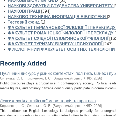
НАУКОВІ ВІСНИКИ КНЛУ
[61]
НАУКОВІ ЗДОБУТКИ СТУДЕНСТВА УНІВЕРСИТЕТУ
[
НАУКОВІ ПРАЦІ
[394]
НАУКОВО-ТЕХНІЧНА ІНФОРМАЦІЯ БІБЛІОТЕКИ
[3]
Тестовий фонд
[1]
ФАКУЛЬТЕТ ГЕРМАНСЬКОЇ ФІЛОЛОГІЇ І ПЕРЕКЛАДУ
ФАКУЛЬТЕТ РОМАНСЬКОЇ ФІЛОЛОГІЇ І ПЕРЕКЛАДУ
ФАКУЛЬТЕТ СХІДНОЇ І СЛОВ'ЯНСЬКОЇ ФІЛОЛОГІЇ
[16
ФАКУЛЬТЕТ ТУРИЗМУ, БІЗНЕСУ І ПСИХОЛОГІЇ
[247]
ФІЛОЛОГІЧНИЙ ФАКУЛЬТЕТ ОСВІТНІХ ТЕХНОЛОГІЙ
Recently Added
Публічний дискурс у різних контекстах: політика, бізнес і п
Ситенька, О. В.
;
Кириченко, І. С.
(
Видавничий центр КНЛУ
,
2026
)
Public discourse plays a crucial role in contemporary society. Political lea
media figures, and ordinary citizens continuously participate in communicativ
Лексикологія англійської мови: теорія та практика
Кириченко, І. С.
;
Ситенька, О. В.
(
Видавничий центр КНЛУ
,
2026
)
This textbook on English Lexicology is designed primarily for undergradu
provides a comprehensive and practical introduction to the lexical system o