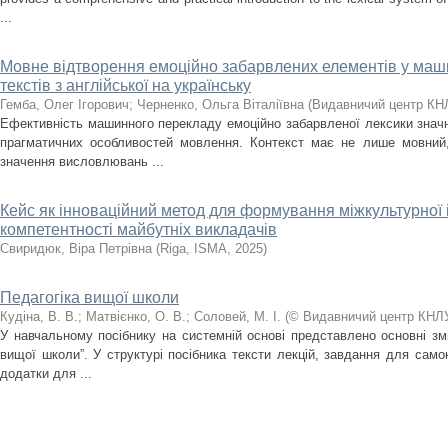
...
Мовне відтворення емоційно забарвлених елементів у маш
текстів з англійської на українську
Гемба, Олег Ігорович
;
Черненко, Ольга Віталіївна
(
Видавничий центр КН
Ефективність машинного перекладу емоційно забарвленої лексики значн
прагматичних особливостей мовлення. Контекст має не лише мовний, 
значення висловлювань ...
Кейс як інноваційний метод для формування міжкультурної 
компетентності майбутніх викладачів
Свиридюк, Віра Петрівна
(
Riga, ISMA
,
2025
)
Педагогіка вищої школи
Кудіна, В. В.
;
Матвієнко, О. В.
;
Соловей, М. І.
(
© Видавничий центр КНЛ
У навчальному посібнику на системній основі представлено основні змі
вищої школи”. У структурі посібника тексти лекцій, завдання для самок
додатки для ...