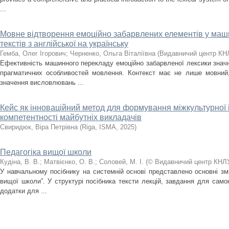
...
Мовне відтворення емоційно забарвлених елементів у маш
текстів з англійської на українську
Гемба, Олег Ігорович
;
Черненко, Ольга Віталіївна
(
Видавничий центр КН
Ефективність машинного перекладу емоційно забарвленої лексики значн
прагматичних особливостей мовлення. Контекст має не лише мовний, 
значення висловлювань ...
Кейс як інноваційний метод для формування міжкультурної 
компетентності майбутніх викладачів
Свиридюк, Віра Петрівна
(
Riga, ISMA
,
2025
)
Педагогіка вищої школи
Кудіна, В. В.
;
Матвієнко, О. В.
;
Соловей, М. І.
(
© Видавничий центр КНЛ
У навчальному посібнику на системній основі представлено основні змі
вищої школи”. У структурі посібника тексти лекцій, завдання для самок
додатки для ...