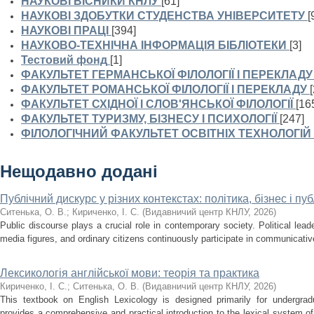
НАУКОВІ ВІСНИКИ КНЛУ
[61]
НАУКОВІ ЗДОБУТКИ СТУДЕНСТВА УНІВЕРСИТЕТУ
[
НАУКОВІ ПРАЦІ
[394]
НАУКОВО-ТЕХНІЧНА ІНФОРМАЦІЯ БІБЛІОТЕКИ
[3]
Тестовий фонд
[1]
ФАКУЛЬТЕТ ГЕРМАНСЬКОЇ ФІЛОЛОГІЇ І ПЕРЕКЛАДУ
ФАКУЛЬТЕТ РОМАНСЬКОЇ ФІЛОЛОГІЇ І ПЕРЕКЛАДУ
ФАКУЛЬТЕТ СХІДНОЇ І СЛОВ'ЯНСЬКОЇ ФІЛОЛОГІЇ
[16
ФАКУЛЬТЕТ ТУРИЗМУ, БІЗНЕСУ І ПСИХОЛОГІЇ
[247]
ФІЛОЛОГІЧНИЙ ФАКУЛЬТЕТ ОСВІТНІХ ТЕХНОЛОГІЙ
Нещодавно додані
Публічний дискурс у різних контекстах: політика, бізнес і п
Ситенька, О. В.
;
Кириченко, І. С.
(
Видавничий центр КНЛУ
,
2026
)
Public discourse plays a crucial role in contemporary society. Political lea
media figures, and ordinary citizens continuously participate in communicativ
Лексикологія англійської мови: теорія та практика
Кириченко, І. С.
;
Ситенька, О. В.
(
Видавничий центр КНЛУ
,
2026
)
This textbook on English Lexicology is designed primarily for undergradu
provides a comprehensive and practical introduction to the lexical system o