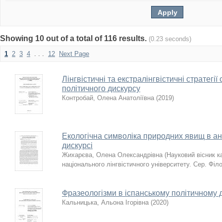
Showing 10 out of a total of 116 results.
(0.23 seconds)
1
2
3
4
. . .
12
Next Page
Лінгвістичні та екстралінгвістичні стратегі
політичного дискурсу
Контробай, Олена Анатоліївна
(
2019
)
Екологічна символіка природних явищ в а
дискурсі
Жихарєва, Олена Олександрівна
(
Науковий вісник 
національного лінгвістичного університету. Сер. Філо
Фразеологізми в іспанському політичному 
Кальницька, Альона Ігорівна
(
2020
)