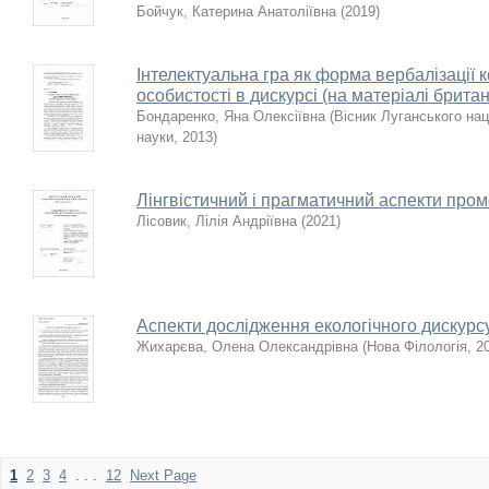
Бойчук, Катерина Анатоліївна
(
2019
)
Інтелектуальна гра як форма вербалізації к
особистості в дискурсі (на матеріалі брита
Бондаренко, Яна Олексіївна
(
Вісник Луганського нац.
науки
,
2013
)
Лінгвістичний і прагматичний аспекти про
Лісовик, Лілія Андріївна
(
2021
)
Аспекти дослідження екологічного дискурс
Жихарєва, Олена Олександрівна
(
Нова Філологія
,
2
1
2
3
4
. . .
12
Next Page