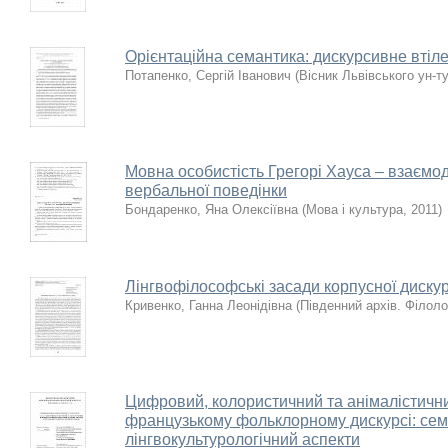
Орієнтаційна семантика: дискурсивне втіл
Потапенко, Сергій Іванович
(
Вісник Львівського ун-ту
Мовна особистість Грегорі Хауса – взаємоді
вербальної поведінки
Бондаренко, Яна Олексіївна
(
Мова і культура
,
2011
)
Лінгвофілософські засади корпусної дискур
Кривенко, Ганна Леонідівна
(
Південний архів. Філоло
Цифровий, колористичний та анімалістичн
французькому фольклорному дискурсі: сем
лінгвокультурологічний аспекти