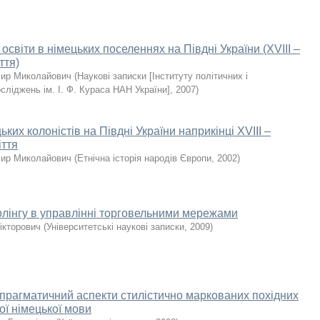
освіти в німецьких поселеннях на Півдні України (XVIII –
ття)
мир Миколайович
(
Наукові записки [Інституту політичних і
сліджень ім. І. Ф. Кураса НАН України]
,
2007
)
ких колоністів на Півдні України наприкінці ХVІІІ –
іття
мир Миколайович
(
Етнічна історія народів Європи
,
2002
)
лінгу в управлінні торговельними мережами
ікторович
(
Університетські наукові записки
,
2009
)
прагматичний аспекти стилістично маркованих похідних
ої німецької мови