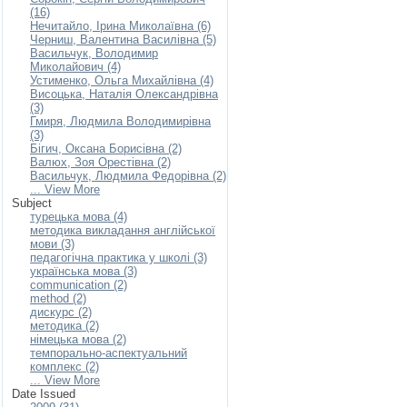
(16)
Нечитайло, Ірина Миколаївна (6)
Черниш, Валентина Василівна (5)
Васильчук, Володимир
Миколайович (4)
Устименко, Ольга Михайлівна (4)
Висоцька, Наталія Олександрівна
(3)
Гмиря, Людмила Володимирівна
(3)
Бігич, Оксана Борисівна (2)
Валюх, Зоя Орестівна (2)
Васильчук, Людмила Федорівна (2)
... View More
Subject
турецька мова (4)
методика викладання англійської
мови (3)
педагогічна практика у школі (3)
українська мова (3)
communication (2)
method (2)
дискурс (2)
методика (2)
німецька мова (2)
темпорально-аспектуальний
комплекс (2)
... View More
Date Issued