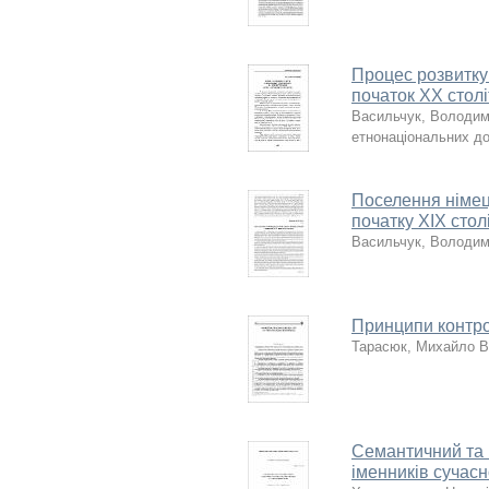
Процес розвитку 
початок XX столі
Васильчук, Володи
етнонаціональних до
Поселення німець
початку ХІХ стол
Васильчук, Володи
Принципи контро
Тарасюк, Михайло В
Семантичний та 
іменників сучасн