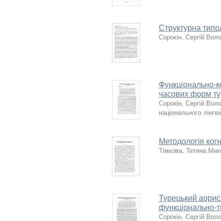
Структурна типол
Сорокін, Сергій Во
Функціонально-к
часових форм ту
Сорокін, Сергій Во
національного лінгві
Методологія когні
Тімкова, Тетяна Мик
Турецький аорист
функціонально-т
Сорокін, Сергій Во