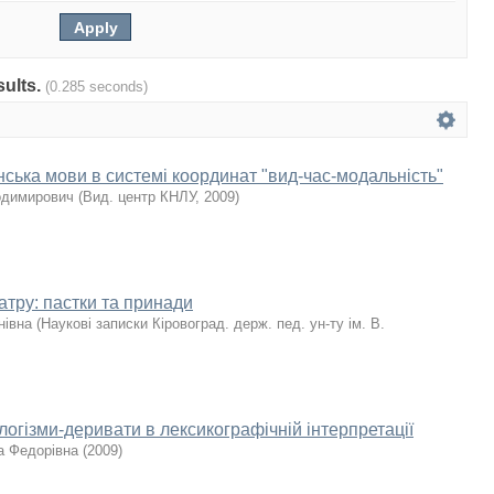
sults.
(0.285 seconds)
нська мови в системі координат "вид-час-модальність"
лодимирович
(
Вид. центр КНЛУ
,
2009
)
атру: пастки та принади
нівна
(
Наукові записки Кіровоград. держ. пед. ун-ту ім. В.
огізми-деривати в лексикографічній інтерпретації
а Федорівна
(
2009
)