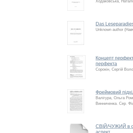
Ходаковська, Наталі
Das Leseparadie
Unknown author
(
Нав
Концепт перфектн
перфекта
Сорокін, Сергій Во
Фреймовий підхі
Валігура, Ольга Ром
Винниченка. Сер. Фі
СВІЙ/ЧУЖИЙ в об
аспект