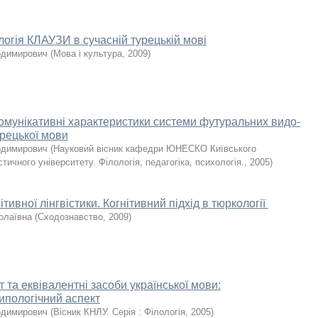
огія КЛАУЗИ в сучасній турецькій мові
лодимирович
(
Мова і культура
,
2009
)
омунікативні характеристики системи футуральних видо-
рецької мови
лодимирович
(
Науковий вісник кафедри ЮНЕСКО Київського
стичного університету. Філологія, педагогіка, психологія.
,
2005
)
тивної лінгвістики. Когнітивний підхід в тюркології
олаївна
(
Сходознавство
,
2009
)
 та еквівалентні засоби української мови:
ипологічний аспект
лодимирович
(
Вісник КНЛУ. Серія : Філологія
,
2005
)