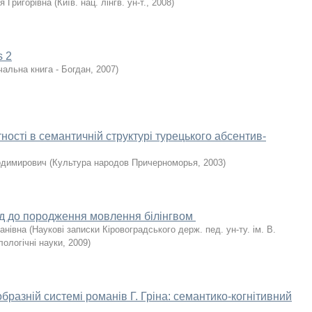
я Григорівна
(
Київ. нац. лінгв. ун-т.
,
2008
)
s 2
чальна книга - Богдан
,
2007
)
ості в семантичній структурі турецького абсентив-
лодимирович
(
Культура народов Причерноморья
,
2003
)
д до породження мовлення білінгвом
анівна
(
Наукові записки Кіровоградського держ. пед. ун-ту. ім. В.
лологічні науки
,
2009
)
разній системі романів Г. Гріна: семантико-когнітивний