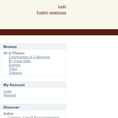
Login
English
українська
Browse
All of DSpace
Communities & Collections
By Issue Date
Authors
Titles
Subjects
My Account
Login
Register
Discover
Author
Сорокін, Сергій Володимирович