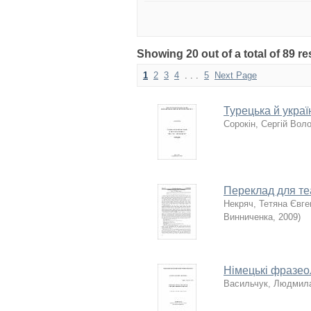
Showing 20 out of a total of 89 re
1
2
3
4
. . .
5
Next Page
Турецька й украї
Сорокін, Сергій Во
Переклад для те
Некряч, Тетяна Євге
Винниченка
,
2009
)
Німецькі фразеол
Васильчук, Людмил