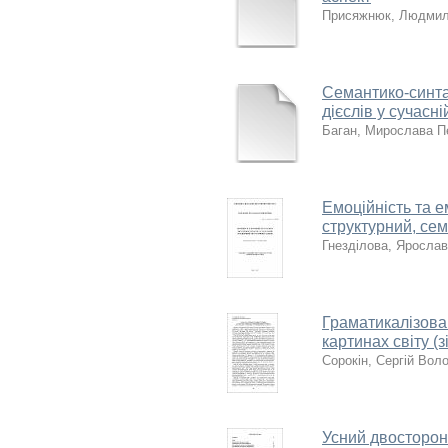
Присяжнюк, Людмил
Семантико-синта
дієслів у сучасні
Баган, Мирослава П
Емоційність та е
структурний, се
Гнезділова, Яросла
Граматикалізова
картинах світу (
Сорокін, Сергій Во
Усний двосторон