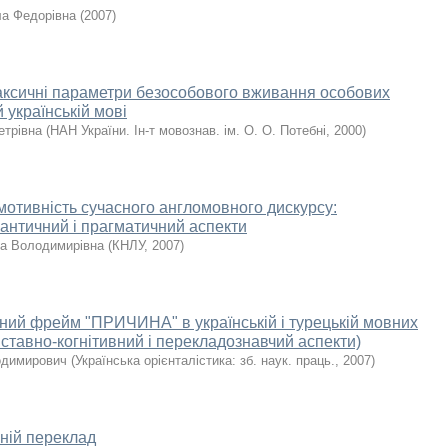
а Федорівна
(
2007
)
ксичні параметри безособового вживання особових
й українській мові
етрівна
(
НАН України. Ін-т мовознав. ім. О. О. Потебні
,
2000
)
мотивність сучасного англомовного дискурсу:
мантичний і прагматичний аспекти
ва Володимирівна
(
КНЛУ
,
2007
)
ний фрейм "ПРИЧИНА" в українській і турецькій мовних
зіставно-когнітивний і перекладознавчий аспекти)
лодимирович
(
Українська орієнталістика: зб. наук. праць.
,
2007
)
ній переклад