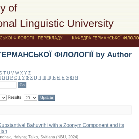
ЕРМАНСЬКОЇ ФІЛОЛОГІЇ by Author "Mi
y of
onal Linguistic University
ЬКОЇ ФІЛОЛОГІЇ І ПЕРЕКЛАДУ
→
КАФЕДРА ГЕРМАНСЬКОЇ ФІЛОЛОГ
ГЕРМАНСЬКОЇ ФІЛОЛОГІЇ by Author
S
T
U
V
W
X
Y
Z
Н
О
П
Р
С
Т
У
Ф
Х
Ц
Ч
Ш
Щ
Ъ
Ы
Ь
Э
Ю
Я
Results:
Substantival Bahuvrihi with a Zoonym Component and its
lish
nchak, Halyna
;
Talko, Svitlana
(
NBU
,
2024
)