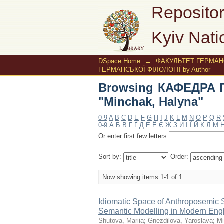
Browsing КАФЕДРА Г
Repositor
Kyiv Nati
DSpace Home
→
ФАКУЛЬТЕТ ГЕРМАНС
ГЕРМАНСЬКОЇ ФІЛОЛОГІЇ by Author
Browsing КАФЕДРА 
"Minchak, Halyna"
0-9
A
B
C
D
E
F
G
H
I
J
K
L
M
N
O
P
Q
R
0-9
А
Б
В
Г
Ґ
Д
Е
Ё
Є
Ж
З
И
І
Ї
Й
К
Л
М
Or enter first few letters:
Sort by:
Order:
Now showing items 1-1 of 1
Idiomatic Space of Anthroposemic 
Semantic Modelling in Modern Eng
Shutova, Mariia
;
Gnezdilova, Yaroslava
;
Mi