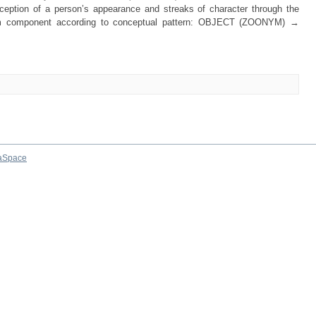
erception of a person’s appearance and streaks of character through the
ym component according to conceptual pattern: OBJECT (ZOONYM) →
aSpace