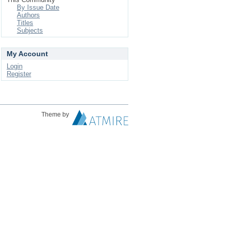
By Issue Date
Authors
Titles
Subjects
My Account
Login
Register
Theme by