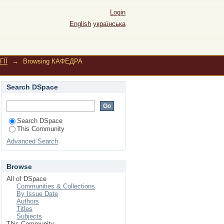
nchak, Halyna"
Login
English
українська
ІЇ
→
Browsing КАФЕДРА
Search DSpace
Search DSpace
This Community
Advanced Search
Browse
All of DSpace
Communities & Collections
By Issue Date
Authors
Titles
Subjects
This Community