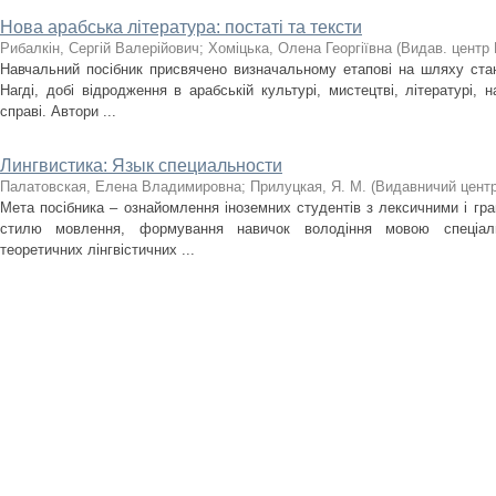
Нова арабська література: постаті та тексти
Рибалкін, Сергій Валерійович
;
Хоміцька, Олена Георгіївна
(
Видав. центр
Навчальний посібник присвячено визначальному етапові на шляху стан
Нагді, добі відродження в арабській культурі, мистецтві, літературі, 
справі. Автори ...
Лингвистика: Язык специальности
Палатовская, Елена Владимировна
;
Прилуцкая, Я. М.
(
Видавничий цент
Мета посібника – ознайомлення іноземних студентів з лексичними і гр
стилю мовлення, формування навичок володіння мовою спеціаль
теоретичних лінгвістичних ...