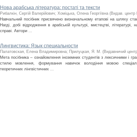
Нова арабська література: постаті та тексти
Рибалкін, Сергій Валерійович
;
Хоміцька, Олена Георгіївна
(
Видав. центр
Навчальний посібник присвячено визначальному етапові на шляху стан
Нагді, добі відродження в арабській культурі, мистецтві, літературі, 
справі. Автори ...
Лингвистика: Язык специальности
Палатовская, Елена Владимировна
;
Прилуцкая, Я. М.
(
Видавничий цент
Мета посібника – ознайомлення іноземних студентів з лексичними і гр
стилю мовлення, формування навичок володіння мовою спеціаль
теоретичних лінгвістичних ...