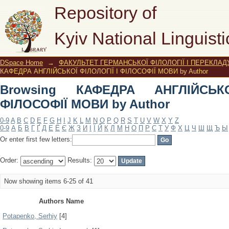
Browsing КАФЕДРА АНГЛІЙСЬКОЇ ФІЛ
Repository of
Kyiv National Linguisti
DSpace Home
→
ФАКУЛЬТЕТ ГЕРМАНСЬКОЇ ФІЛОЛОГІЇ І ПЕРЕКЛАД
КАФЕДРА АНГЛІЙСЬКОЇ ФІЛОЛОГІЇ І ФІЛОСОФІЇ МОВИ by Author
Browsing КАФЕДРА АНГЛІЙСЬК
ФІЛОСОФІЇ МОВИ by Author
0-9
A
B
C
D
E
F
G
H
I
J
K
L
M
N
O
P
Q
R
S
T
U
V
W
X
Y
Z
0-9
А
Б
В
Г
Ґ
Д
Е
Ё
Є
Ж
З
И
І
Ї
Й
К
Л
М
Н
О
П
Р
С
Т
У
Ф
Х
Ц
Ч
Ш
Щ
Ъ
Ы
Or enter first few letters:
Order:
Results:
Now showing items 6-25 of 41
Authors Name
Potapenko, Serhiy
[4]