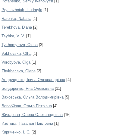
Potapenko, Serhiy Ivanovych
[1]
Prysiazhniuk, Liudmyla
[1]
Rarenko, Nataliia
[1]
Terekhova, Diana
[2]
Tsybka, V. V.
[1]
Tykhomyrova, Olena
[3]
Vakhovska, Olha
[1]
Vorobyova, Olga
[1]
Zhykharieva, Olena
[2]
Андрущенко, Ірина Олександрівна
[4]
Бондаренко, Яна Олексіївна
[11]
Ваховська, Ольга Володимирівна
[5]
Воробйова, Ольга Петрівна
[4]
Жихарєва, Олена Олександрівна
[16]
Изотова, Наталья Павловна
[1]
Кириченко, І. С.
[2]