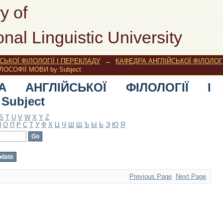
НГЛІЙСЬКОЇ ФІЛОЛОГІЇ І ФІЛОСОФІЇ 
y of
onal Linguistic University
ЬКОЇ ФІЛОЛОГІЇ І ПЕРЕКЛАДУ
→
КАФЕДРА АНГЛІЙСЬКОЇ ФІЛОЛОГІ
ЛОСОФІЇ МОВИ by Subject
РА АНГЛІЙСЬКОЇ ФІЛОЛОГІЇ І
Subject
S
T
U
V
W
X
Y
Z
Н
О
П
Р
С
Т
У
Ф
Х
Ц
Ч
Ш
Щ
Ъ
Ы
Ь
Э
Ю
Я
Previous Page
Next Page