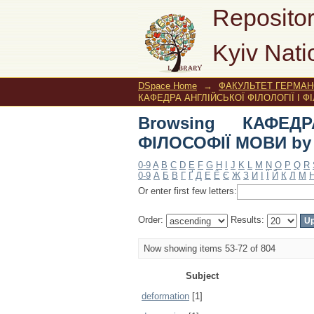
Browsing КАФЕДРА А
Repositor
Kyiv Nati
DSpace Home
→
ФАКУЛЬТЕТ ГЕРМАНС
КАФЕДРА АНГЛІЙСЬКОЇ ФІЛОЛОГІЇ І ФІ
Browsing КАФЕД
ФІЛОСОФІЇ МОВИ by 
0-9
A
B
C
D
E
F
G
H
I
J
K
L
M
N
O
P
Q
R
0-9
А
Б
В
Г
Ґ
Д
Е
Ё
Є
Ж
З
И
І
Ї
Й
К
Л
М
Or enter first few letters:
Order:
Results:
Now showing items 53-72 of 804
Subject
deformation
[1]