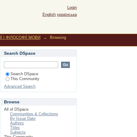
МОВИ by Subject
Login
English
українська
Ї І ФІЛОСОФІЇ МОВИ
→
Browsing
Search DSpace
Search DSpace
This Community
Advanced Search
Browse
All of DSpace
Communities & Collections
By Issue Date
Authors
Titles
Subjects
This Community