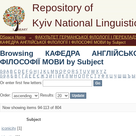
Browsing КАФЕДРА АНГЛІЙСЬКОЇ ФІЛ
Repository of
Kyiv National Linguisti
DSpace Home
→
ФАКУЛЬТЕТ ГЕРМАНСЬКОЇ ФІЛОЛОГІЇ І ПЕРЕКЛАД
КАФЕДРА АНГЛІЙСЬКОЇ ФІЛОЛОГІЇ І ФІЛОСОФІЇ МОВИ by Subject
Browsing КАФЕДРА АНГЛІЙСЬК
ФІЛОСОФІЇ МОВИ by Subject
0-9
A
B
C
D
E
F
G
H
I
J
K
L
M
N
O
P
Q
R
S
T
U
V
W
X
Y
Z
0-9
А
Б
В
Г
Ґ
Д
Е
Ё
Є
Ж
З
И
І
Ї
Й
К
Л
М
Н
О
П
Р
С
Т
У
Ф
Х
Ц
Ч
Ш
Щ
Ъ
Ы
Or enter first few letters:
Order:
Results:
Now showing items 94-113 of 804
Subject
iconicity
[1]