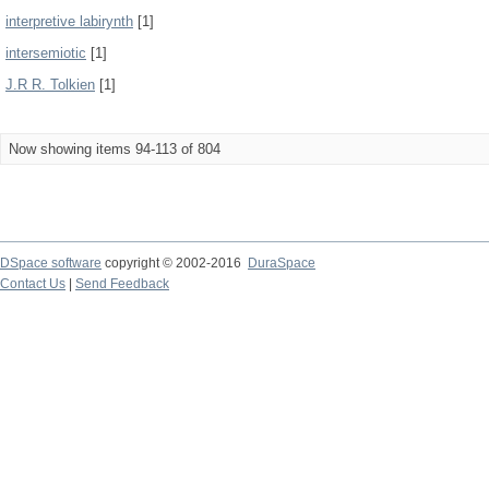
interpretive labirynth
[1]
intersemiotic
[1]
J.R R. Tolkien
[1]
Now showing items 94-113 of 804
DSpace software
copyright © 2002-2016
DuraSpace
Contact Us
|
Send Feedback