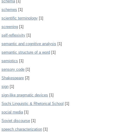
schema
[1]
schemes
[1]
scientific terminology
[1]
screening
[1]
self-reflexivity
[1]
semantic and cognitive analysis
[1]
semantic structure of a word
[1]
semiotics
[1]
sensory code
[1]
Shakespeare
[2]
sign
[1]
sign-like pragmatic devices
[1]
Sochi Linguistic & Rhetorical School
[1]
social media
[1]
Soviet discourse
[1]
speech characterization
[1]