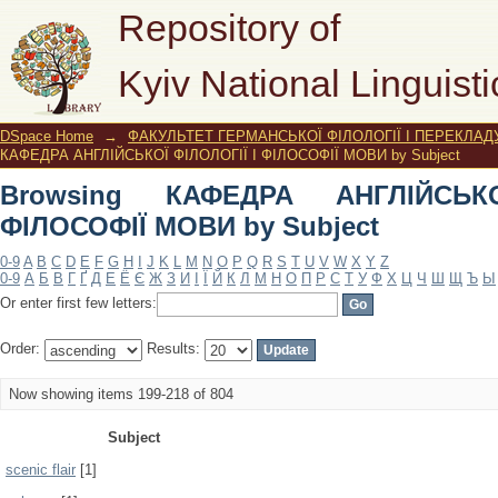
Browsing КАФЕДРА АНГЛІЙСЬКОЇ ФІЛ
Repository of
Kyiv National Linguisti
DSpace Home
→
ФАКУЛЬТЕТ ГЕРМАНСЬКОЇ ФІЛОЛОГІЇ І ПЕРЕКЛАД
КАФЕДРА АНГЛІЙСЬКОЇ ФІЛОЛОГІЇ І ФІЛОСОФІЇ МОВИ by Subject
Browsing КАФЕДРА АНГЛІЙСЬК
ФІЛОСОФІЇ МОВИ by Subject
0-9
A
B
C
D
E
F
G
H
I
J
K
L
M
N
O
P
Q
R
S
T
U
V
W
X
Y
Z
0-9
А
Б
В
Г
Ґ
Д
Е
Ё
Є
Ж
З
И
І
Ї
Й
К
Л
М
Н
О
П
Р
С
Т
У
Ф
Х
Ц
Ч
Ш
Щ
Ъ
Ы
Or enter first few letters:
Order:
Results:
Now showing items 199-218 of 804
Subject
scenic flair
[1]