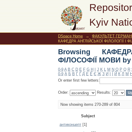
Browsing КАФЕДРА А
Repositor
Kyiv Nati
DSpace Home
→
ФАКУЛЬТЕТ ГЕРМАНС
КАФЕДРА АНГЛІЙСЬКОЇ ФІЛОЛОГІЇ І ФІ
Browsing КАФЕД
ФІЛОСОФІЇ МОВИ by 
0-9
A
B
C
D
E
F
G
H
I
J
K
L
M
N
O
P
Q
R
0-9
А
Б
В
Г
Ґ
Д
Е
Ё
Є
Ж
З
И
І
Ї
Й
К
Л
М
Or enter first few letters:
Order:
Results:
Now showing items 270-289 of 804
Subject
антиконцепт
[1]