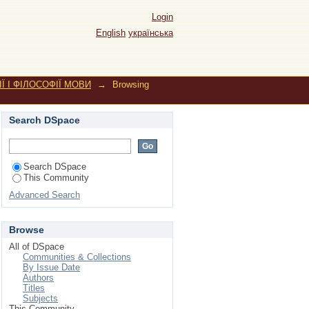
МОВИ by Subject
Login
English
українська
Ї І ФІЛОСОФІЇ МОВИ
→
Browsing
Search DSpace
Search DSpace
This Community
Advanced Search
Browse
All of DSpace
Communities & Collections
By Issue Date
Authors
Titles
Subjects
This Community