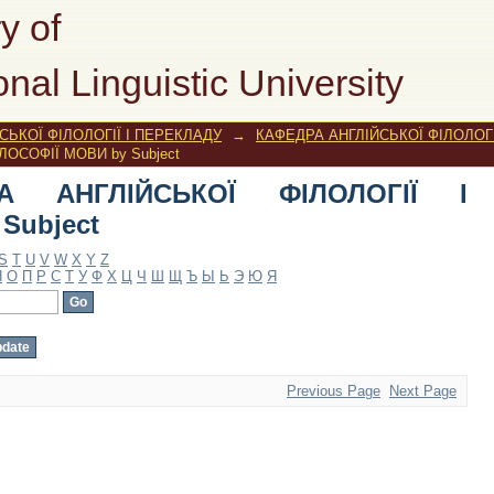
НГЛІЙСЬКОЇ ФІЛОЛОГІЇ І ФІЛОСОФІЇ 
y of
onal Linguistic University
ЬКОЇ ФІЛОЛОГІЇ І ПЕРЕКЛАДУ
→
КАФЕДРА АНГЛІЙСЬКОЇ ФІЛОЛОГІ
ЛОСОФІЇ МОВИ by Subject
РА АНГЛІЙСЬКОЇ ФІЛОЛОГІЇ І
Subject
S
T
U
V
W
X
Y
Z
Н
О
П
Р
С
Т
У
Ф
Х
Ц
Ч
Ш
Щ
Ъ
Ы
Ь
Э
Ю
Я
Previous Page
Next Page