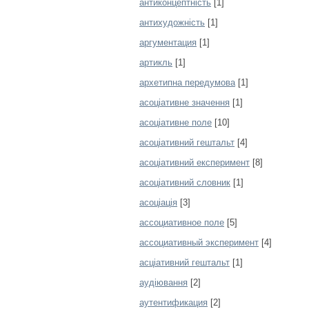
антиконцептність
[1]
антихудожність
[1]
аргументация
[1]
артикль
[1]
архетипна передумова
[1]
асоціативне значення
[1]
асоціативне поле
[10]
асоціативний гештальт
[4]
асоціативний експеримент
[8]
асоціативний словник
[1]
асоціація
[3]
ассоциативное поле
[5]
ассоциативный эксперимент
[4]
асціативний гештальт
[1]
аудіювання
[2]
аутентификация
[2]