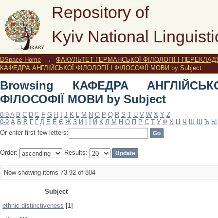
Browsing КАФЕДРА АНГЛІЙСЬКОЇ ФІЛ
Repository of
Kyiv National Linguisti
DSpace Home
→
ФАКУЛЬТЕТ ГЕРМАНСЬКОЇ ФІЛОЛОГІЇ І ПЕРЕКЛАД
КАФЕДРА АНГЛІЙСЬКОЇ ФІЛОЛОГІЇ І ФІЛОСОФІЇ МОВИ by Subject
Browsing КАФЕДРА АНГЛІЙСЬК
ФІЛОСОФІЇ МОВИ by Subject
0-9
A
B
C
D
E
F
G
H
I
J
K
L
M
N
O
P
Q
R
S
T
U
V
W
X
Y
Z
0-9
А
Б
В
Г
Ґ
Д
Е
Ё
Є
Ж
З
И
І
Ї
Й
К
Л
М
Н
О
П
Р
С
Т
У
Ф
Х
Ц
Ч
Ш
Щ
Ъ
Ы
Or enter first few letters:
Order:
Results:
Now showing items 73-92 of 804
Subject
ethnic distinctiveness
[1]