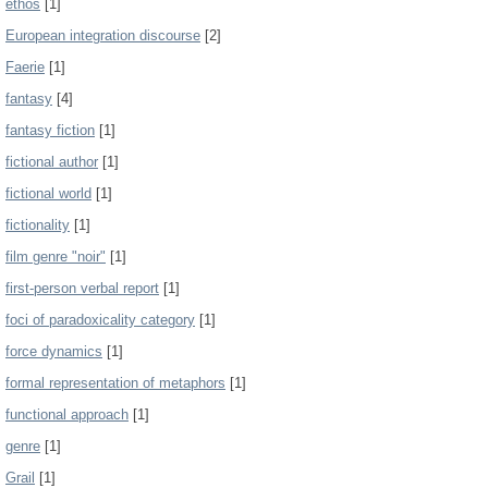
ethos
[1]
European integration discourse
[2]
Faerie
[1]
fantasy
[4]
fantasy fiction
[1]
fictional author
[1]
fictional world
[1]
fictionality
[1]
film genre "noir"
[1]
first-person verbal report
[1]
foci of paradoxicality category
[1]
force dynamics
[1]
formal representation of metaphors
[1]
functional approach
[1]
genre
[1]
Grail
[1]