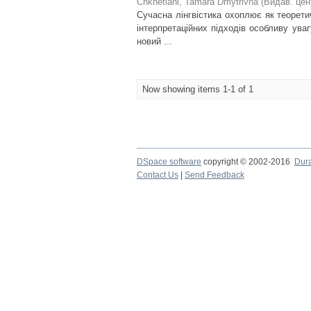
Chkhetiani, Tamara Dmytrivna
(
Видав. це
Сучасна лінгвістика охоплює як теоретич
інтерпретаційних підходів особливу ув
новий ...
Now showing items 1-1 of 1
DSpace software
copyright © 2002-2016
Dur
Contact Us
|
Send Feedback