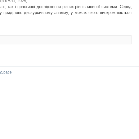
нтр КНЛУ
,
2025
)
ні, так і практичні дослідження різних рівнів мовної системи. Серед
агу приділено дискурсивному аналізу, у межах якого виокремлюється
aSpace