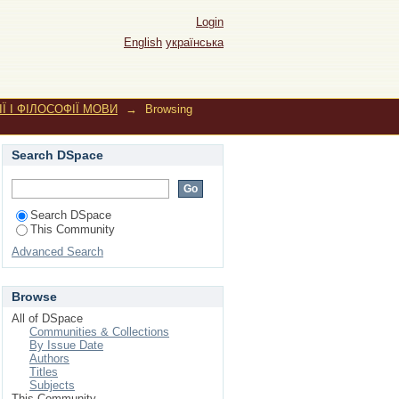
ФІЇ МОВИ by Author
Login
English
українська
Ї І ФІЛОСОФІЇ МОВИ
→
Browsing
Search DSpace
Search DSpace
This Community
Advanced Search
Browse
All of DSpace
Communities & Collections
By Issue Date
Authors
Titles
Subjects
This Community