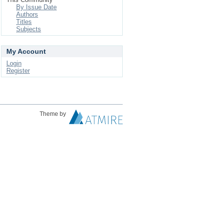
By Issue Date
Authors
Titles
Subjects
My Account
Login
Register
Theme by