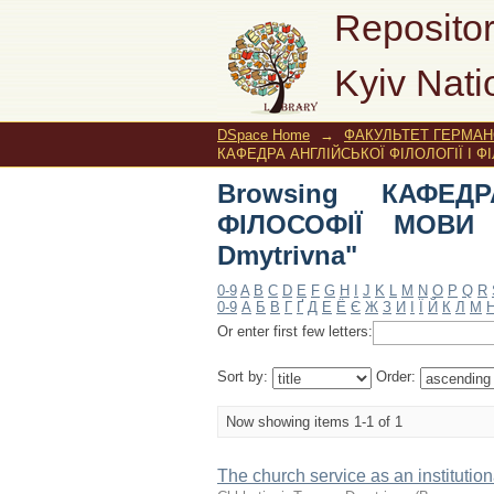
Browsing КАФЕДРА 
Repositor
"Chkhetiani, Tamara 
Kyiv Nati
DSpace Home
→
ФАКУЛЬТЕТ ГЕРМАНС
КАФЕДРА АНГЛІЙСЬКОЇ ФІЛОЛОГІЇ І ФІ
Browsing КАФЕД
ФІЛОСОФІЇ МОВИ b
Dmytrivna"
0-9
A
B
C
D
E
F
G
H
I
J
K
L
M
N
O
P
Q
R
0-9
А
Б
В
Г
Ґ
Д
Е
Ё
Є
Ж
З
И
І
Ї
Й
К
Л
М
Or enter first few letters:
Sort by:
Order:
Now showing items 1-1 of 1
The church service as an institutio