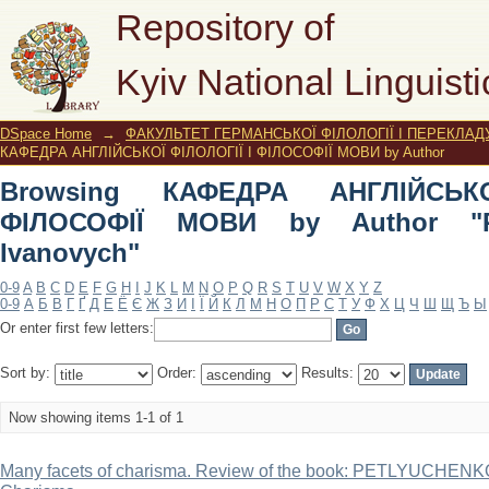
Browsing КАФЕДРА АНГЛІЙСЬКОЇ Ф
Repository of
"Potapenko, Serhiy Ivanovych"
Kyiv National Linguisti
DSpace Home
→
ФАКУЛЬТЕТ ГЕРМАНСЬКОЇ ФІЛОЛОГІЇ І ПЕРЕКЛАД
КАФЕДРА АНГЛІЙСЬКОЇ ФІЛОЛОГІЇ І ФІЛОСОФІЇ МОВИ by Author
Browsing КАФЕДРА АНГЛІЙСЬК
ФІЛОСОФІЇ МОВИ by Author "Po
Ivanovych"
0-9
A
B
C
D
E
F
G
H
I
J
K
L
M
N
O
P
Q
R
S
T
U
V
W
X
Y
Z
0-9
А
Б
В
Г
Ґ
Д
Е
Ё
Є
Ж
З
И
І
Ї
Й
К
Л
М
Н
О
П
Р
С
Т
У
Ф
Х
Ц
Ч
Ш
Щ
Ъ
Ы
Or enter first few letters:
Sort by:
Order:
Results:
Now showing items 1-1 of 1
Many facets of charisma. Review of the book: PETLYUCHENKO 