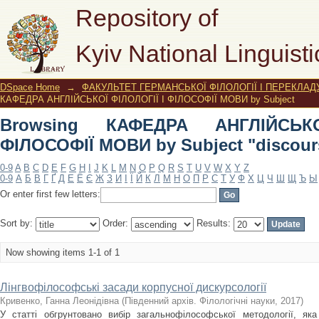
Browsing КАФЕДРА АНГЛІЙСЬКОЇ ФІ
Repository of
"discourse"
Kyiv National Linguisti
DSpace Home
→
ФАКУЛЬТЕТ ГЕРМАНСЬКОЇ ФІЛОЛОГІЇ І ПЕРЕКЛАД
КАФЕДРА АНГЛІЙСЬКОЇ ФІЛОЛОГІЇ І ФІЛОСОФІЇ МОВИ by Subject
Browsing КАФЕДРА АНГЛІЙСЬК
ФІЛОСОФІЇ МОВИ by Subject "discour
0-9
A
B
C
D
E
F
G
H
I
J
K
L
M
N
O
P
Q
R
S
T
U
V
W
X
Y
Z
0-9
А
Б
В
Г
Ґ
Д
Е
Ё
Є
Ж
З
И
І
Ї
Й
К
Л
М
Н
О
П
Р
С
Т
У
Ф
Х
Ц
Ч
Ш
Щ
Ъ
Ы
Or enter first few letters:
Sort by:
Order:
Results:
Now showing items 1-1 of 1
Лінгвофілософські засади корпусної дискурсології
Кривенко, Ганна Леонідівна
(
Південний архів. Філологічні науки
,
2017
)
У статті обгрунтовано вибір загальнофілософської методології, я