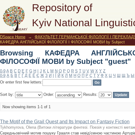
Browsing КАФЕДРА АНГЛІЙСЬКОЇ ФІ
Repository of
"guest"
Kyiv National Linguisti
DSpace Home
→
ФАКУЛЬТЕТ ГЕРМАНСЬКОЇ ФІЛОЛОГІЇ І ПЕРЕКЛАД
КАФЕДРА АНГЛІЙСЬКОЇ ФІЛОЛОГІЇ І ФІЛОСОФІЇ МОВИ by Subject
Browsing КАФЕДРА АНГЛІЙСЬК
ФІЛОСОФІЇ МОВИ by Subject "guest"
0-9
A
B
C
D
E
F
G
H
I
J
K
L
M
N
O
P
Q
R
S
T
U
V
W
X
Y
Z
0-9
А
Б
В
Г
Ґ
Д
Е
Ё
Є
Ж
З
И
І
Ї
Й
К
Л
М
Н
О
П
Р
С
Т
У
Ф
Х
Ц
Ч
Ш
Щ
Ъ
Ы
Or enter first few letters:
Sort by:
Order:
Results:
Now showing items 1-1 of 1
The Motif of the Grail Quest and Its Impact on Fantasy Fiction
Tykhomyrova, Olena
(
Витоки літератури фентезі. Поезія у контексті мета
Середньовічний мотив пошуку Грааля став невід'ємною частиною Артурівс