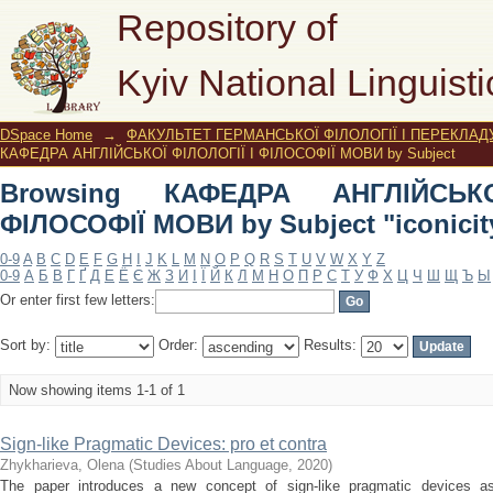
Browsing КАФЕДРА АНГЛІЙСЬКОЇ ФІ
Repository of
"iconicity"
Kyiv National Linguisti
DSpace Home
→
ФАКУЛЬТЕТ ГЕРМАНСЬКОЇ ФІЛОЛОГІЇ І ПЕРЕКЛАД
КАФЕДРА АНГЛІЙСЬКОЇ ФІЛОЛОГІЇ І ФІЛОСОФІЇ МОВИ by Subject
Browsing КАФЕДРА АНГЛІЙСЬК
ФІЛОСОФІЇ МОВИ by Subject "iconicit
0-9
A
B
C
D
E
F
G
H
I
J
K
L
M
N
O
P
Q
R
S
T
U
V
W
X
Y
Z
0-9
А
Б
В
Г
Ґ
Д
Е
Ё
Є
Ж
З
И
І
Ї
Й
К
Л
М
Н
О
П
Р
С
Т
У
Ф
Х
Ц
Ч
Ш
Щ
Ъ
Ы
Or enter first few letters:
Sort by:
Order:
Results:
Now showing items 1-1 of 1
Sign-like Pragmatic Devices: pro et contra
Zhykharieva, Olena
(
Studies About Language
,
2020
)
The paper introduces a new concept of sign-like pragmatic devices a