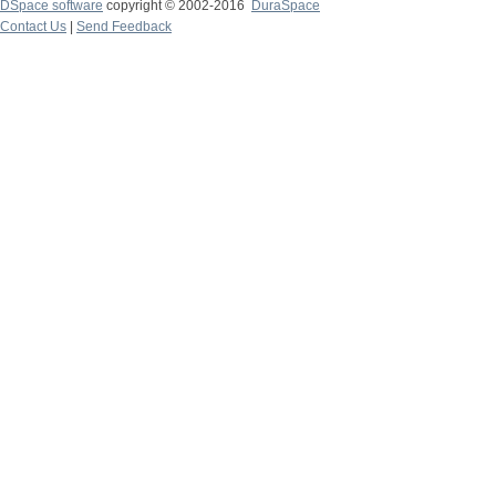
DSpace software
copyright © 2002-2016
DuraSpace
Contact Us
|
Send Feedback