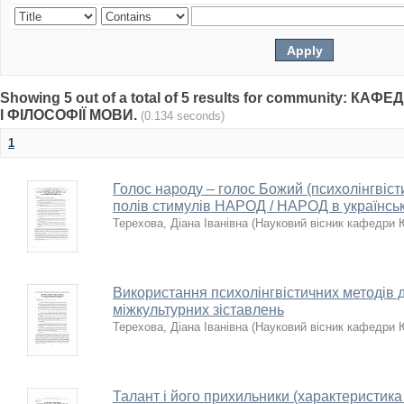
Showing 5 out of a total of 5 results for community: К
І ФІЛОСОФІЇ МОВИ.
(0.134 seconds)
1
Голос народу – голос Божий (психолінгвіст
полів стимулів НАРОД / НАРОД в українські
Терехова, Діана Іванівна
(
Науковий вісник кафедр
Використання психолінгвістичних методів 
міжкультурних зіставлень
Терехова, Діана Іванівна
(
Науковий вісник кафедр
Талант і його прихильники (характеристика