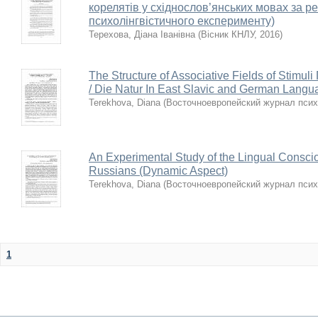
корелятів у східнослов’янських мовах за р
психолінгвістичного експерименту)
Терехова, Діана Іванівна
(
Вісник КНЛУ
,
2016
)
The Structure оf Associative Fields оf Stim
/ Die Natur In East Slavic аnd German Langu
Terekhova, Diana
(
Восточноевропейский журнал псих
An Experimental Study оf the Lingual Consci
Russians (Dynamic Aspect)
Terekhova, Diana
(
Восточноевропейский журнал псих
1