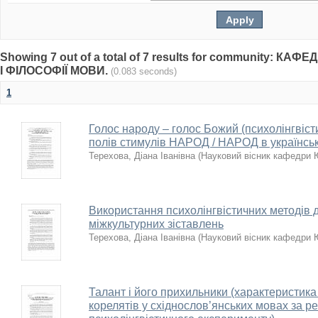
Showing 7 out of a total of 7 results for community: К
І ФІЛОСОФІЇ МОВИ.
(0.083 seconds)
1
Голос народу – голос Божий (психолінгвіст
полів стимулів НАРОД / НАРОД в українські
Терехова, Діана Іванівна
(
Науковий вісник кафедр
Використання психолінгвістичних методів 
міжкультурних зіставлень
Терехова, Діана Іванівна
(
Науковий вісник кафедр
Талант і його прихильники (характеристика
корелятів у східнослов’янських мовах за р