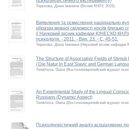
психолінгвістичного експерименту)
Терехова, Діана Іванівна
(
Вісник КНЛУ
,
2016
)
Виявлення та осмислення національно-кул
образах мовної свідомості носіїв близько сп
// Науковий вісник кафедри ЮНЕСКО КНЛУ. 
психологія. - 2011. - Вип. 23. - С. 45-51.
Терехова, Діана Іванівна
(
Науковий вісник кафедр
The Structure оf Associative Fields оf Stim
/ Die Natur In East Slavic аnd German Langu
Terekhova, Diana
(
Восточноевропейский журнал псих
An Experimental Study оf the Lingual Consci
Russians (Dynamic Aspect)
Terekhova, Diana
(
Восточноевропейский журнал псих
Психолінгвістичний аналіз асоціативних п