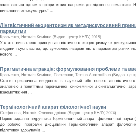
залишається одним з пріоритетних напрямів дослідження семантики. Н
виявлення етнокультурної ...
Лінгвістичний екоцентризм як метадискурсивний прин
парадигми
Кравченко, Наталія Кимівна
(
Видав. центр КНЛУ
,
2018
)
У статті висвітлено принцип лінгвістичного екоцентризму як дискурсивно
людини і суспільства, що зумовлює інваріантність параметрів різних інст
нового ...
Прагматична атракція: формулювання проблеми та вв
Кравченко, Наталія Кимівна
;
Пастернак, Тетяна Анатоліївна
(
Видав. цен
Стаття присвячена введенню в науковий обіг нового лінгвістичного 
аналогією з поняттями паронімічної, синонімічної й синтагматичної атр
взаємотяжіння ...
Термінологічний апарат філологічної науки
Стефанова, Наталія Олександрівна
(
Видав. центр КНЛУ
,
2024
)
Перше видання підручника Термінологічний апарат філологічної науки (к
до робочої програми дисципліни Термінологічний апарат філологіч
підготовку здобувачів ...