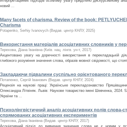
інтерпретаційних підходів особливу увагу приділено дискурсивному ан
новий ...
Many facets of charisma. Review of the book: PETLYUCHEN
Charisma
Potapenko, Serhiy Ivanovych
(
Видав. центр КНЛУ
,
2025
)
Використання матеріалів асоціативних словників у пе
Терехова, Діана Іванівна
(
Київ. нац. лінгв. ун-т
,
2017
)
Акцентовано увагу на доречності використання в перекладацькій дія
глибокого розуміння значення слова, образів мовної свідомості, що стоят
Закладаючи підвалини суспільно орієнтованого перек
Потапенко, Сергій Іванович
(
Видав. центр КНЛУ
,
2024
)
Рецензія на наукові праці: Українське перекладознавство Пряшівщини
Олександра Літвіняк. Львів: Наукове товариство імені Шевченка, 2024. 52
України та ...
Психолінгвістичний аналіз асоціативних полів слова-
спрямованих асоціативних експериментів
Терехова, Діана Іванівна
(
Видав. центр КНЛУ
,
2017
)
Асоціативний підхід до вивчення значення слова не є новим у псих