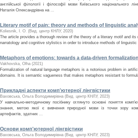
англійської філології і філософії мови Київського національного лін
Наталія Олександрівна на ...
Literary motif of pain: theory and methods of linguistic anal
Koliesnik, I. O.
(
Вид. центр КНЛУ
,
2020
)
The article provides a thorough review of the theory of a literary motif and it
narratology and cognitive stylistics in order to introduce methods of linguistic 
Metaphors of emotions: towards a data-driven formalizatio
Vakhovska, Olha
(
2021
)
Formalization of natural language metaphors is a notorious problem in artifici
domains. It is semantic vagueness that makes metaphors resistant to formulaic
Прикладні аспекти комп'ютерної лінгвістики
Ваховська, Ольга Володимирівна
(
Вид. центр КНЛУ
,
2023
)
У навчально-методичному посібнику оглянуто основні поняття комп'юте
знання, метою якої є вивчення природної мови із точки зору ком
артефактів, здатних ...
Основи комп'ютерної лінгвістики
Ваховська, Ольга Володимирівна
(
Вид. центр КНЛУ
,
2023
)