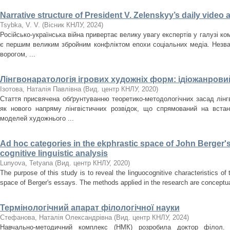
Narrative structure of President V. Zelenskyy’s daily video
Tsybka, V. V.
(
Вісник КНЛУ
,
2024
)
Російсько-українська війна привертає велику увагу експертів у галузі кому
є першим великим збройним конфліктом епохи соціальних медіа. Незва
ворогом, ...
Лінгвонаратологія ігрових художніх форм: ідіожанрови
Ізотова, Наталія Павлівна
(
Вид. центр КНЛУ
,
2020
)
Стаття присвячена обґрунтуванню теоретико-методологічних засад лінг
як нового напряму лінгвістичних розвідок, що спрямований на встан
моделей художнього ...
Ad hoc categories in the ekphrastic space of John Berger'
cognitive linguistic analysis
Lunyova, Tetyana
(
Вид. центр КНЛУ
,
2020
)
The purpose of this study is to reveal the linguocognitive characteristics of
space of Berger's essays. The methods applied in the research are conceptua
Термінологічний апарат філологічної науки
Стефанова, Наталія Олександрівна
(
Вид. центр КНЛУ
,
2024
)
Навчально-методичний комплекс (НМК) розробила доктор філол.