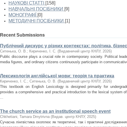
НАУКОВІ СТАТТІ
[158]
НАВЧАЛЬНІ ПОСІБНИКИ
[9]
МОНОГРАФІЇ
[0]
МЕТОДИЧНІ ПОСІБНИКИ
[1]
Recent Submissions
Публічний дискурс у різних контекстах: політика, бізне
Ситенька, О. В.
;
Кириченко, І. С.
(
Видавничий центр КНЛУ
,
2026
)
Public discourse plays a crucial role in contemporary society. Political lea
media figures, and ordinary citizens continuously participate in communicativ
Лексикологія англійської мови: теорія та практика
Кириченко, І. С.
;
Ситенька, О. В.
(
Видавничий центр КНЛУ
,
2026
)
This textbook on English Lexicology is designed primarily for undergradu
provides a comprehensive and practical introduction to the lexical system o
...
The church service as an institutional speech event
Chkhetiani, Tamara Dmytrivna
(
Видав. центр КНЛУ
,
2025
)
Сучасна лінгвістика охоплює як теоретичні, так і практичні дослідження