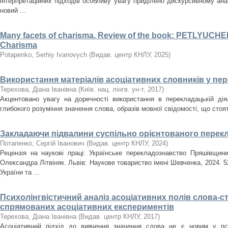
інтерпретаційних підходів особливу увагу приділено дискурсивному ан
новий ...
Many facets of charisma. Review of the book: PETLYUCHEN
Charisma
Potapenko, Serhiy Ivanovych
(
Видав. центр КНЛУ
,
2025
)
Використання матеріалів асоціативних словників у пе
Терехова, Діана Іванівна
(
Київ. нац. лінгв. ун-т
,
2017
)
Акцентовано увагу на доречності використання в перекладацькій дія
глибокого розуміння значення слова, образів мовної свідомості, що стоят
Закладаючи підвалини суспільно орієнтованого перек
Потапенко, Сергій Іванович
(
Видав. центр КНЛУ
,
2024
)
Рецензія на наукові праці: Українське перекладознавство Пряшівщини
Олександра Літвіняк. Львів: Наукове товариство імені Шевченка, 2024. 52
України та ...
Психолінгвістичний аналіз асоціативних полів слова-
спрямованих асоціативних експериментів
Терехова, Діана Іванівна
(
Видав. центр КНЛУ
,
2017
)
Асоціативний підхід до вивчення значення слова не є новим у псих