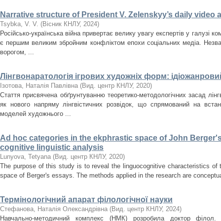
Narrative structure of President V. Zelenskyy’s daily video
Tsybka, V. V.
(
Вісник КНЛУ
,
2024
)
Російсько-українська війна привертає велику увагу експертів у галузі кому
є першим великим збройним конфліктом епохи соціальних медіа. Незва
ворогом, ...
Лінгвонаратологія ігрових художніх форм: ідіожанрови
Ізотова, Наталія Павлівна
(
Вид. центр КНЛУ
,
2020
)
Стаття присвячена обґрунтуванню теоретико-методологічних засад лінг
як нового напряму лінгвістичних розвідок, що спрямований на встан
моделей художнього ...
Ad hoc categories in the ekphrastic space of John Berger'
cognitive linguistic analysis
Lunyova, Tetyana
(
Вид. центр КНЛУ
,
2020
)
The purpose of this study is to reveal the linguocognitive characteristics of
space of Berger's essays. The methods applied in the research are conceptua
Термінологічний апарат філологічної науки
Стефанова, Наталія Олександрівна
(
Вид. центр КНЛУ
,
2024
)
Навчально-методичний комплекс (НМК) розробила доктор філол.