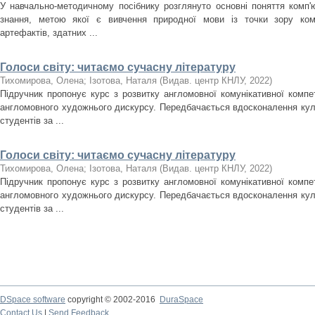
У навчально-методичному посібнику розглянуто основні поняття комп'ют
знання, метою якої є вивчення природної мови із точки зору ком
артефактів, здатних ...
Голоси світу: читаємо сучасну літературу
Тихомирова, Олена
;
Ізотова, Наталя
(
Видав. центр КНЛУ
,
2022
)
Підручник пропонує курс з розвитку англомовної комунікативної компет
англомовного художнього дискурсу. Передбачається вдосконалення кул
студентів за ...
Голоси світу: читаємо сучасну літературу
Тихомирова, Олена
;
Ізотова, Наталя
(
Видав. центр КНЛУ
,
2022
)
Підручник пропонує курс з розвитку англомовної комунікативної компет
англомовного художнього дискурсу. Передбачається вдосконалення кул
студентів за ...
DSpace software
copyright © 2002-2016
DuraSpace
Contact Us
|
Send Feedback