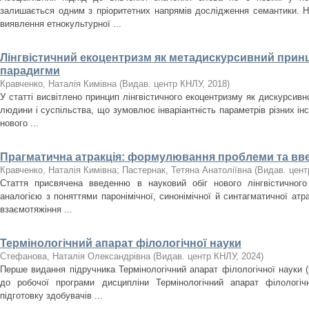
залишається одним з пріоритетних напрямів дослідження семантики. Н
виявлення етнокультурної ...
Лінгвістичний екоцентризм як метадискурсивний прин
парадигми
Кравченко, Наталія Кимівна
(
Видав. центр КНЛУ
,
2018
)
У статті висвітлено принцип лінгвістичного екоцентризму як дискурсивно
людини і суспільства, що зумовлює інваріантність параметрів різних інст
нового ...
Прагматична атракція: формулювання проблеми та вв
Кравченко, Наталія Кимівна
;
Пастернак, Тетяна Анатоліївна
(
Видав. цен
Стаття присвячена введенню в науковий обіг нового лінгвістичного 
аналогією з поняттями паронімічної, синонімічної й синтагматичної атр
взаємотяжіння ...
Термінологічний апарат філологічної науки
Стефанова, Наталія Олександрівна
(
Видав. центр КНЛУ
,
2024
)
Перше видання підручника Термінологічний апарат філологічної науки (к
до робочої програми дисципліни Термінологічний апарат філологіч
підготовку здобувачів ...