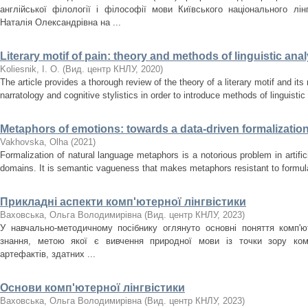
англійської філології і філософії мови Київського національного лін
Наталія Олександрівна на ...
Literary motif of pain: theory and methods of linguistic anal
Koliesnik, I. O.
(
Вид. центр КНЛУ
,
2020
)
The article provides a thorough review of the theory of a literary motif and it
narratology and cognitive stylistics in order to introduce methods of linguistic 
Metaphors of emotions: towards a data-driven formalizatio
Vakhovska, Olha
(
2021
)
Formalization of natural language metaphors is a notorious problem in artifici
domains. It is semantic vagueness that makes metaphors resistant to formulaic
Прикладні аспекти комп'ютерної лінгвістики
Ваховська, Ольга Володимирівна
(
Вид. центр КНЛУ
,
2023
)
У навчально-методичному посібнику оглянуто основні поняття комп'юте
знання, метою якої є вивчення природної мови із точки зору ком
артефактів, здатних ...
Основи комп'ютерної лінгвістики
Ваховська, Ольга Володимирівна
(
Вид. центр КНЛУ
,
2023
)