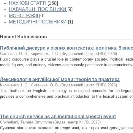
НАУКОВІ СТАТТІ
[158]
НАВЧАЛЬНІ ПОСІБНИКИ
[9]
МОНОГРАФІЇ
[0]
МЕТОДИЧНІ ПОСІБНИКИ
[1]
Recent Submissions
Публічний дискурс у різних контекстах: політика, бізне
Ситенька, О. В.
;
Кириченко, І. С.
(
Видавничий центр КНЛУ
,
2026
)
Public discourse plays a crucial role in contemporary society. Political lea
media figures, and ordinary citizens continuously participate in communicativ
Лексикологія англійської мови: теорія та практика
Кириченко, І. С.
;
Ситенька, О. В.
(
Видавничий центр КНЛУ
,
2026
)
This textbook on English Lexicology is designed primarily for undergradu
provides a comprehensive and practical introduction to the lexical system o
...
The church service as an institutional speech event
Chkhetiani, Tamara Dmytrivna
(
Видав. центр КНЛУ
,
2025
)
Сучасна лінгвістика охоплює як теоретичні, так і практичні дослідження