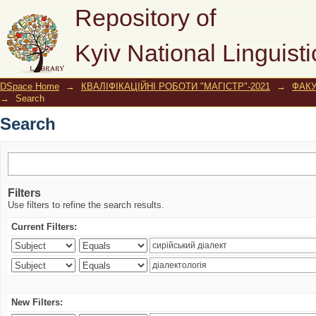
Search
Repository of
Kyiv National Linguisti
DSpace Home
→
КВАЛІФІКАЦІЙНІ РОБОТИ "МАГІСТР"-2021
→
ФАК
→
Search
Search
Filters
Use filters to refine the search results.
Current Filters:
New Filters: