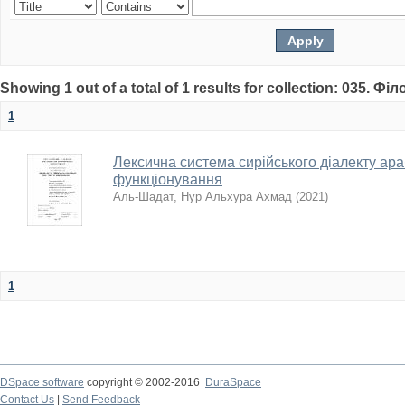
Showing 1 out of a total of 1 results for collection: 035. Фі
1
Лексична система сирійського діалекту ара
функціонування
Аль-Шадат, Нур Альхура Ахмад
(
2021
)
1
DSpace software
copyright © 2002-2016
DuraSpace
Contact Us
|
Send Feedback