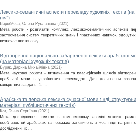
Лексико-семантичні аспекти перекладу художніх текстів (на 
ніч")
Воробйова, Олена Русланівна
(
2021
)
Мета роботи - розв’язати комплекс лексико-семантичних аспектів пе
застосування систем теоретичних знань і практичних навичок, здобутих
визначає постановку ...
Відтворення національно-забарвленої лексики арабської мо
(на матеріалі художніх текстів)
Буряк, Дарина Михайлівна
(
2021
)
Мета наукової роботи – визначення та класифікація шляхів відтворен
арабської мови в українських перекладах. Для досягнення зазна
конкретних завдань: 1. ...
Арабська та перська лексика сучасної мови гінді: структурни
матеріалі публіцистичних текстів)
Кот, Ганна Сергіївна
(
2021
)
Мета дослідження полягає в комплексному аналізі лексико-грамат
особливостей арабських та перських запозичень в мові гінді на рівні с
дослідженні їх ...