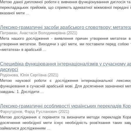
Метою даної дипломної роботи є вивчення функціонуванння диглосія та б
перекладацьких прийомів, що сприяють адекватної міжмовної передачі 
вказаної мети ...
Лексико-граматичні засоби арабського словотвору: метатез
Патраман, Анастасія Володимирівна
(
2021
)
Мета нашого дослідження - виявлення причин утворення метатези в 
утворення метатези. Виходячи з цієї мети, ми поставили перед собою т
«метатеза» в арабській ...
Специфіка функціювання інтернаціоналізмів у сучасному 
дискурсі
Родіонова, Юлія Сергіївна
(
2021
)
Метою наукової роботи є дослідження інтернаціональної лексики
функціювання в сучасній арабській мові. Для досягнення зазначеної ме
завдань: 1. Дослідити ...
Лексико-граматичні особливості українських перекладів Ко
Фархутдінов, Фарід Русланович
(
2021
)
Метою дослідження є порівняти та визначити методи перекладів Кора
досягнення необхідної мети існує необхідність розв'язання таких завд
займалися дослідженням ...