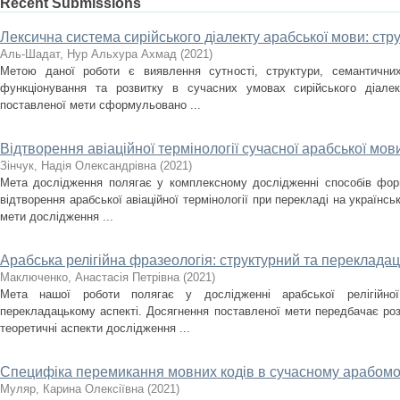
Recent Submissions
Лексична система сирійського діалекту арабської мови: стр
Аль-Шадат, Нур Альхура Ахмад
(
2021
)
Метою даної роботи є виявлення сутності, структури, семантичних
функціонування та розвитку в сучасних умовах сирійського діалек
поставленої мети сформульовано ...
Відтворення авіаційної термінології сучасної арабської мов
Зінчук, Надія Олександрівна
(
2021
)
Мета дослідження полягає у комплексному дослідженні способів форм
відтворення арабської авіаційної термінології при перекладі на українс
мети дослідження ...
Арабська релігійна фразеологія: структурний та переклада
Маключенко, Анастасія Петрівна
(
2021
)
Мета нашої роботи полягає у дослідженні арабської релігійно
перекладацькому аспекті. Досягнення поставленої мети передбачає роз
теоретичні аспекти дослідження ...
Специфіка перемикання мовних кодів в сучасному арабомо
Муляр, Карина Олексіївна
(
2021
)