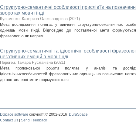
Структурно-семантичні особливості прислів'їв на позначен
зворотах мови гінді
Кузьменко, Катерина Олександрівна
(
2021
)
Мета дослідження полягає у вивченні структурно-семантичних особл
одиниць мови гінді. Відповідно до поставленої мети формуються
фразеологію як напрям ...
Структурно-семантичні та ідіоетнічні особливості фразеоло
негативних емоцій в мові гінді
Перогей, Тамара Русланівна
(
2021
)
Мета пропонованої роботи полягає у аналізі та дослідже
ідіоетнічнихособливостей фразеологічних одиниць на позначення негатив
до поставленої мети формулюються ...
DSpace software
copyright © 2002-2016
DuraSpace
Contact Us
|
Send Feedback