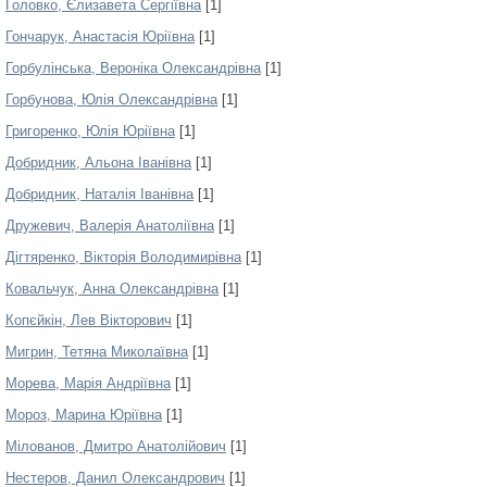
Головко, Єлизавета Сергіївна
[1]
Гончарук, Анастасія Юріївна
[1]
Горбулінська, Вероніка Олександрівна
[1]
Горбунова, Юлія Олександрівна
[1]
Григоренко, Юлія Юріївна
[1]
Добридник, Альона Іванівна
[1]
Добридник, Наталія Іванівна
[1]
Дружевич, Валерія Анатоліївна
[1]
Дігтяренко, Вікторія Володимирівна
[1]
Ковальчук, Анна Олександрівна
[1]
Копєйкін, Лев Вікторович
[1]
Мигрин, Тетяна Миколаївна
[1]
Морева, Марія Андріївна
[1]
Мороз, Марина Юріївна
[1]
Мілованов, Дмитро Анатолійович
[1]
Нестеров, Данил Олександрович
[1]