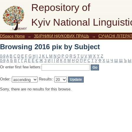
Browsing 2016 рік by Subject
Repository of
Kyiv National Linguisti
DSpace Home
→
ЗБІРНИКИ НАУКОВИХ ПРАЦЬ
→
СУЧАСНІ ЛІТЕРАТ
Browsing 2016 рік by Subject
0-9
A
B
C
D
E
F
G
H
I
J
K
L
M
N
O
P
Q
R
S
T
U
V
W
X
Y
Z
0-9
А
Б
В
Г
Ґ
Д
Е
Ё
Є
Ж
З
И
І
Ї
Й
К
Л
М
Н
О
П
Р
С
Т
У
Ф
Х
Ц
Ч
Ш
Щ
Ъ
Ы
Or enter first few letters:
Order:
Results:
Sorry, there are no results for this browse.