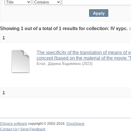
Showing 1 out of a total of 1 results for collection: IV курс.
(
1
The specificity of the translation of means o
concept (based on the material of the movie “
Блах, Дарина Вадимівна
(
2023
)
1
DSpace software
copyright © 2002-2016
DuraSpace
Contact Us
|
Send Feedback