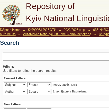
Search
Repository of
Kyiv National Linguisti
DSpace Home
→
КУРСОВІ РОБОТИ
→
2022/2023 н. р.
→
035. ФІЛО
англійська
→
Англійська мова: усний і письмовий переклад
→
IV кур
Search
Filters
Use filters to refine the search results.
Current Filters:
New Filters: