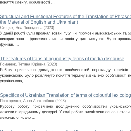
поняття сленгу, особливості ...
Structural and Functional Features of the Translation of Phras
the Material of English and Ukrainian)
Стецюк, Яна Леонідівна
(
2023
)
У даній роботі були проаналізовані публічні промови американських та бр
використання і фразеологічних висловів у цих виступах. Було проанал
функції. ...
The features of translating industry terms of media discourse
Романюк, Тетяна Юріївна
(
2023
)
Роботу присвячено дослідженню особливостей перекладу термінів м
українською. Було розглянуто поняття терміну,визначено особливості пе
українською, ...
Specifics of Ukrainian Translation оf terms of colourful lexicolo
Прохоренко, Анна Анатоліївна
(
2023
)
Курсову роботу присвячено дослідженню особливостей українського
лексики в юридичному дискурсі. У ході роботи висвітлено основні етапи 
лексики, описано ...