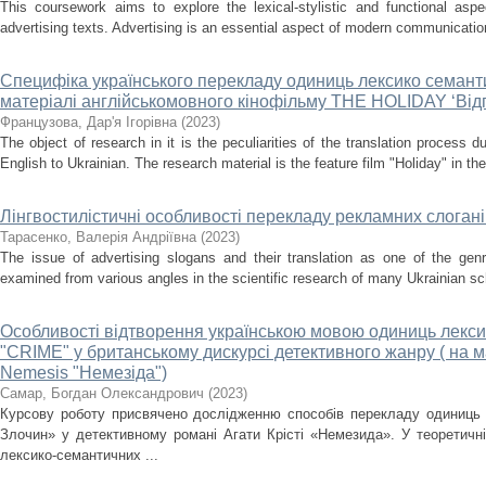
This coursework aims to explore the lexical-stylistic and functional aspe
advertising texts. Advertising is an essential aspect of modern communication,
Специфіка українського перекладу одиниць лексико семант
матеріалі англійськомовного кінофільму THE HOLIDAY ‘Вiдп
Французова, Дар'я Ігорівна
(
2023
)
The object of research in it is the peculiarities of the translation process d
English to Ukrainian. The research material is the feature film "Holiday" in the o
Лінгвостилістичні особливості перекладу рекламних слоган
Тарасенко, Валерія Андріївна
(
2023
)
The issue of advertising slogans and their translation as one of the gen
examined from various angles in the scientific research of many Ukrainian sch
Особливості відтворення українською мовою одиниць лекс
"CRIME" у британському дискурсі детективного жанру ( на м
Nemesis "Немезіда")
Самар, Богдан Олександрович
(
2023
)
Курсову роботу присвячено дослідженню способів перекладу одиниць 
Злочин» у детективному романі Агати Крісті «Немезида». У теоретичн
лексико-семантичних ...