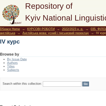
IV курс
Repository of
Kyiv National Linguisti
DSpace Home
→
КУРСОВІ РОБОТИ
→
2022/2023 н. р.
→
035. ФІЛО
англійська
→
Англійська мова: усний і письмовий переклад
→
IV кур
IV курс
Browse by
By Issue Date
Authors
Titles
Subjects
Search within this collection: