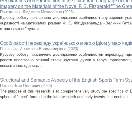
Peculiarities of Reproduction in the Ukrainian Language of the
Imagery on the Materials of the Novel F. S. Fitzgerald “The Gre
Присяжнюк, Людмила Миколаївна
(
2023
)
Курсову роботу присвячено дослідженню особливості відтворення укр
образності на матеріалах роману Ф. С. Фітцджеральда «Великий Гетсбі
етапи наукової думки ...
Особливості перекладу українською мовою iдiом у мас-меді
Пінькевич, Анастасія Володимирівна
(
2023
)
Курсову роботу присвячено дослідженню особливостей перекладу ідіо
роботи висвітлено основні етапи наукової думки у галузі фразеології
ідіоматичних одиниць ...
Structural and Semantic Aspects of the English Sports Term Sy
Петров, Ігор Олегович
(
2023
)
The purpose of this research is to comprehensively study the specifics of E
sphere of "sport" formed in the late twentieth and early twenty-first centuries. 