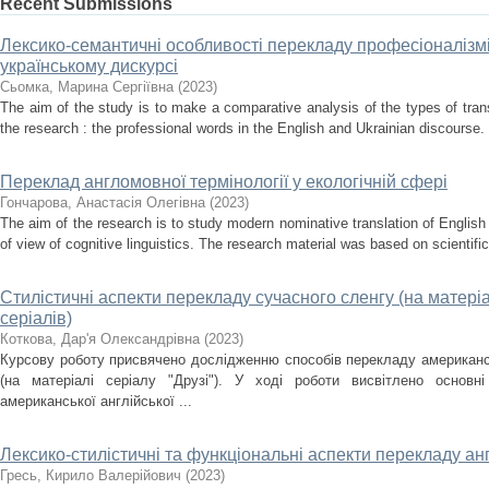
Recent Submissions
Лексико-семантичні особливості перекладу професіоналізмі
українському дискурсі
Сьомка, Марина Сергіївна
(
2023
)
The aim of the study is to make a comparative analysis of the types of trans
the research : the professional words in the English and Ukrainian discourse. 
Переклад англомовної термінології у екологічній сфері
Гончарова, Анастасія Олегівна
(
2023
)
The aim of the research is to study modern nominative translation of English
of view of cognitive linguistics. The research material was based on scientific
Стилістичні аспекти перекладу сучасного сленгу (на матер
серіалів)
Коткова, Дар'я Олександрівна
(
2023
)
Курсову роботу присвячено дослідженню способів перекладу американ
(на матеріалі серіалу "Друзі"). У ході роботи висвітлено основн
американської англійської ...
Лексико-стилістичні та функціональні аспекти перекладу а
Гресь, Кирило Валерійович
(
2023
)