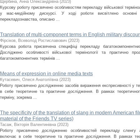
Щербина, Анна Олександрівна
(
2023
)
Курсову роботу присвячено особливостям перекладу військової терміноло
у мас-медійному дискурсі. У ході роботи висвітлено основні
перекладознавства, описано ...
Translation of multi-component terms in English military discou
Фірсіков, Всеволод Ростиславович
(
2023
)
Курсова робота присвячена специфіці перекладу багатокомпонентних
Досліджено особливості військової термінології та практично про
багатокомпонентних термінів ...
Means of expression in online media texts
Кутасевич, Олеся Анатоліївна
(
2023
)
Роботу присвячено дослідженню засобів вираження експресивності у те
в себе теоретичне та практичне дослідження. В рамках теоретичног
терміну, зокрема ...
The specificity of the translation of slang in modern American f
material of the Friends TV series)
Тасаж, Вікторія Валентинівна
(
2023
)
Роботу присвячено дослідженню особливостей перекладу сленгу а
включає в себе теоретичне та практичне дослідження. В рамках тео