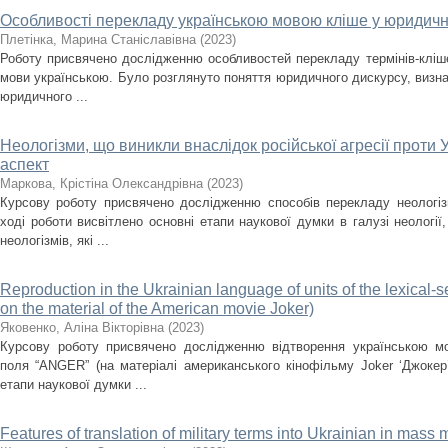
Особливості перекладу українською мовою кліше у юридичн
Плетінка, Марина Станіславівна
(
2023
)
Роботу присвячено дослідженню особливостей перекладу термінів-кліше
мови українською. Було розглянуто поняття юридичного дискурсу, визна
юридичного ...
Неологізми, що виникли внаслідок російської агресії проти 
аспект
Маркова, Крістіна Олександрівна
(
2023
)
Курсову роботу присвячено дослідженню способів перекладу неологізм
ході роботи висвітлено основні етапи наукової думки в галузі неології
неологізмів, які ...
Reproduction in the Ukrainian language of units of the lexical
on the material of the American movie Joker)
Яковенко, Аліна Вікторівна
(
2023
)
Курсову роботу присвячено дослідженню відтворення українською м
поля “ANGER” (на матеріалі американського кінофільму Joker ‘Джокер’
етапи наукової думки ...
Features of translation of military terms into Ukrainian in mass