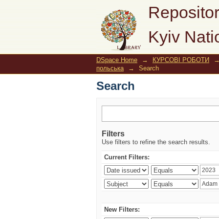
Search
Repositor
Kyiv Nati
DSpace Home
→
КУРСОВІ РОБОТИ
польська
→
Search
Search
Filters
Use filters to refine the search results.
Current Filters:
New Filters: