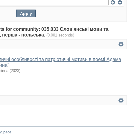
sults for community: 035.033 Слов'янські мови та
, перша - польська.
(0.001 seconds)
ичні особливості та патріотичні мотиви в поемі Адама
ина"
рівна
(
2023
)
aSpace