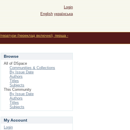
Login
English
українська
літератури (переклад включно), перша -
Browse
All of DSpace
Communities & Collections
By Issue Date
Authors
Titles
Subjects
This Community
By Issue Date
Authors
Titles
Subjects
My Account
Login