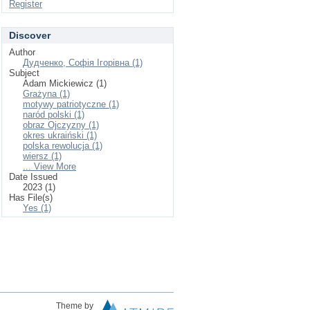
Register
Discover
Author
Дудченко, Софія Ігорівна (1)
Subject
Adam Mickiewicz (1)
Grażyna (1)
motywy patriotyczne (1)
naród polskі (1)
obraz Ojczyzny (1)
okres ukraiński (1)
polska rewolucja (1)
wiersz (1)
... View More
Date Issued
2023 (1)
Has File(s)
Yes (1)
Theme by