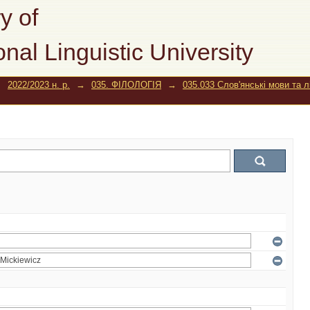
y of
onal Linguistic University
→
2022/2023 н. р.
→
035. ФІЛОЛОГІЯ
→
035.033 Слов'янські мови та 