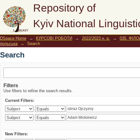
Search
Repository of
Kyiv National Linguisti
DSpace Home
→
КУРСОВІ РОБОТИ
→
2022/2023 н. р.
→
035. ФІЛО
польська
→
Search
Search
Filters
Use filters to refine the search results.
Current Filters:
New Filters: