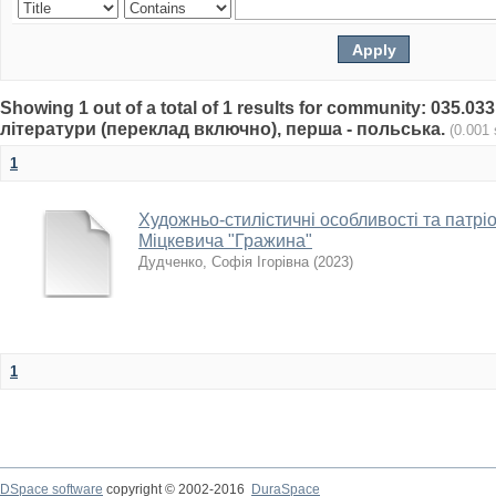
Showing 1 out of a total of 1 results for community: 035.0
літератури (переклад включно), перша - польська.
(0.001
1
Художньо-стилістичні особливості та патрі
Міцкевича "Гражина"
Дудченко, Софія Ігорівна
(
2023
)
1
DSpace software
copyright © 2002-2016
DuraSpace