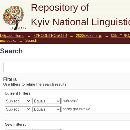
Search
Repository of
Kyiv National Linguisti
DSpace Home
→
КУРСОВІ РОБОТИ
→
2022/2023 н. р.
→
035. ФІЛО
польська
→
Search
Search
Filters
Use filters to refine the search results.
Current Filters:
New Filters: