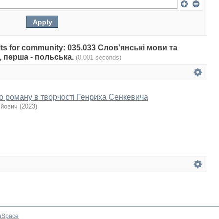
sults for community: 035.033 Слов'янські мови та
, перша - польська.
(0.001 seconds)
о роману в творчості Генриха Сенкевича
ійович
(
2023
)
aSpace