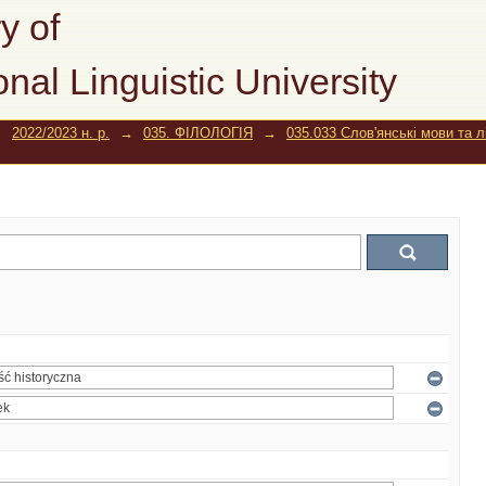
y of
onal Linguistic University
→
2022/2023 н. р.
→
035. ФІЛОЛОГІЯ
→
035.033 Слов'янські мови та 