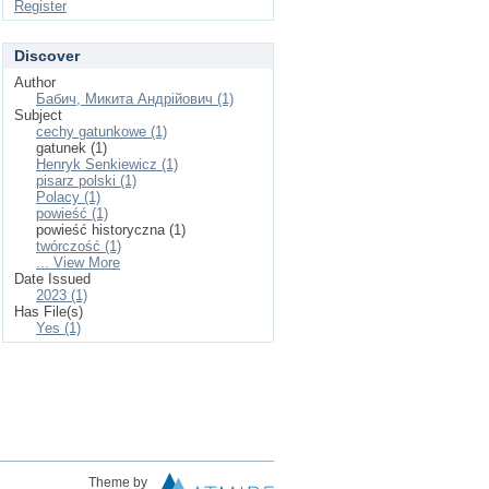
Register
Discover
Author
Бабич, Микита Андрійович (1)
Subject
cechy gatunkowе (1)
gatunek (1)
Henryk Senkiewicz (1)
pisarz polski (1)
Polacy (1)
powieść (1)
powieść historyczna (1)
twórczość (1)
... View More
Date Issued
2023 (1)
Has File(s)
Yes (1)
Theme by