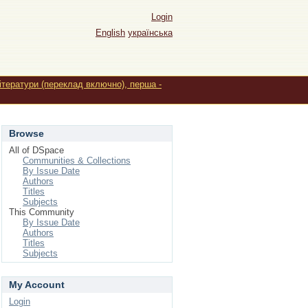
Login
English
українська
літератури (переклад включно), перша -
Browse
All of DSpace
Communities & Collections
By Issue Date
Authors
Titles
Subjects
This Community
By Issue Date
Authors
Titles
Subjects
My Account
Login