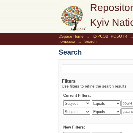
Search
Repositor
Kyiv Nati
DSpace Home
→
КУРСОВІ РОБОТИ
польська
→
Search
Search
Filters
Use filters to refine the search results.
Current Filters:
New Filters: