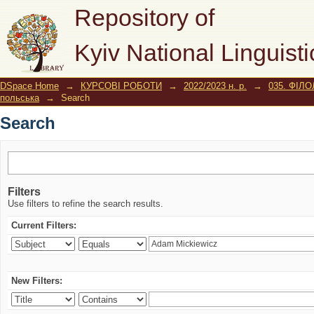
Search
Repository of
Kyiv National Linguisti
DSpace Home
→
КУРСОВІ РОБОТИ
→
2022/2023 н. р.
→
035. ФІЛО
польська
→
Search
Search
Filters
Use filters to refine the search results.
Current Filters:
New Filters: