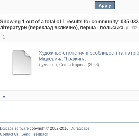
Showing 1 out of a total of 1 results for community: 035.0
літератури (переклад включно), перша - польська.
(0.002
1
Художньо-стилістичні особливості та патрі
Міцкевича "Гражина"
Дудченко, Софія Ігорівна
(
2023
)
1
DSpace software
copyright © 2002-2016
DuraSpace
Contact Us
|
Send Feedback