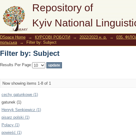
Filter by: Subject
Repository of
Kyiv National Linguisti
DSpace Home
→
КУРСОВІ РОБОТИ
→
2022/2023 н. р.
→
035. ФІЛО
польська
→
Filter by: Subject
Filter by: Subject
Results Per Page:
Now showing items 1-8 of 1
cechy gatunkowе (1)
gatunek (1)
Henryk Senkiewicz (1)
pisarz polski (1)
Polacy (1)
powieść (1)