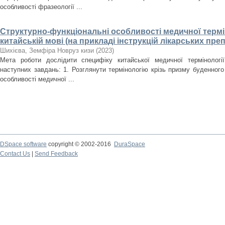
особливості фразеології ...
Структурно-функціональні особливості медичної термін
китайській мові (на прикладі інструкцій лікарських преп
Шихієва, Земфіра Новруз кизи
(
2023
)
Мета роботи дослідити специфіку китайської медичної термінологі
наступних завдань: 1. Розглянути термінологію крізь призму буденного 
особливості медичної ...
DSpace software
copyright © 2002-2016
DuraSpace
Contact Us
|
Send Feedback