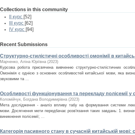
Collections in this community
II курс
[52]
III курс
[62]
IV курс
[94]
Recent Submissions
Структурно-стилістичні особливості омонімії в китайсь
Марченко, Аліна Юріївна
(
2023
)
Курсова робота присвячена вивченню структурно-стилістичних особли
Омонімія є однією з основних особливостей китайської мови, яка визн
звуковими та ...
Особливості функціонування та перекладу полісемії у с
Коломійчук, Богдана Володимирівна
(
2023
)
Мета дослідження - аналіз впливу табу на формування системи лекс
мови. Досягнення мети передбачає розв'язання таких завдань: 1. визн
виникнення полісемії; ...
Категорія пасивного стану в сучасній китайській мові: 