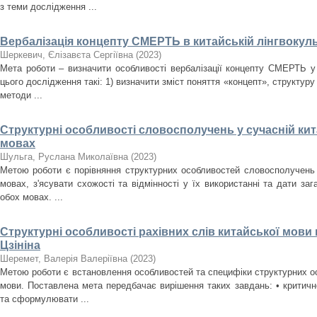
з теми дослідження ...
Вербалізація концепту СМЕРТЬ в китайській лінгвокуль
Шеркевич, Єлізавєта Сергіївна
(
2023
)
Мета роботи – визначити особливості вербалізації концепту СМЕРТЬ у 
цього дослідження такі: 1) визначити зміст поняття «концепт», структуру і
методи ...
Структурні особливості словосполучень у сучасній кита
мовах
Шульга, Руслана Миколаївна
(
2023
)
Метою роботи є порівняння структурних особливостей словосполучень у
мовах, з'ясувати схожості та відмінності у їх використанні та дати за
обох мовах. ...
Структурні особливості рахівних слів китайської мови
Цзініна
Шеремет, Валерія Валеріївна
(
2023
)
Метою роботи є встановлення особливостей та специфіки структурних ос
мови. Поставлена мета передбачає вирішення таких завдань: • критичн
та сформулювати ...