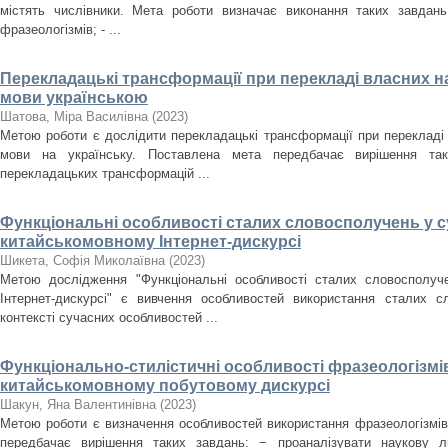
містять числівники. Мета роботи визначає виконання таких завдань:
фразеологізмів; - ...
Перекладацькі трансформації при перекладі власних на
мови українською
Шатова, Міра Василівна
(
2023
)
Метою роботи є дослідити перекладацькі трансформації при перекладі 
мови на українську. Поставлена мета передбачає вирішення так
перекладацьких трансформацій ...
Функціональні особливості сталих словосполучень у 
китайськомовному Інтернет-дискурсі
Шикета, Софія Миколаївна
(
2023
)
Метою дослідження "Функціональні особливості сталих словосполуч
Інтернет-дискурсі" є вивчення особливостей використання сталих с
контексті сучасних особливостей ...
Функціонально-стилістичні особливості фразеологізмі
китайськомовному побутовому дискурсі
Шакун, Яна Валентинівна
(
2023
)
Метою роботи є визначення особливостей використання фразеологізмів 
передбачає вирішення таких завдань: − проаналізувати наукову л