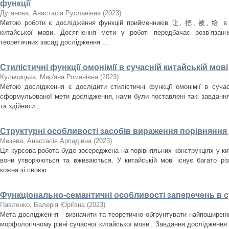
функції
Дуганова, Анастасія Русланівна
(
2023
)
Метою роботи є дослідження функцій прийменників 让, 把, 被, 给 в р
китайської мови. Досягнення мети у роботі передбачає розв’язанн
теоретичних засад дослідження ...
Стилістичні функції омонімії в сучасній китайській мові
Кульчицька, Мар'яна Романівна
(
2023
)
Метою дослідження є дослідити стилістичні функції омонімії в сучас
сформульованої мети дослідження, нами були поставлені такі завдання:
та здійнити ...
Структурні особливості засобів вираження порівняння 
Мезева, Анастасія Арпадівна
(
2023
)
Ця курсова робота буде зосереджена на порівняльних конструкціях у кит
вони утворюються та вживаються. У китайській мові існує багато різн
кожна зі своєю ...
Функціонально-семантичні особливості заперечень в су
Павленко, Валерія Юріївна
(
2023
)
Мета дослідження - визначити та теоретично обґрунтувати найпоширені
морфологічному рівні сучасної китайської мови﮳ Завдання дослідження: - на основі аналізу наукових джерел