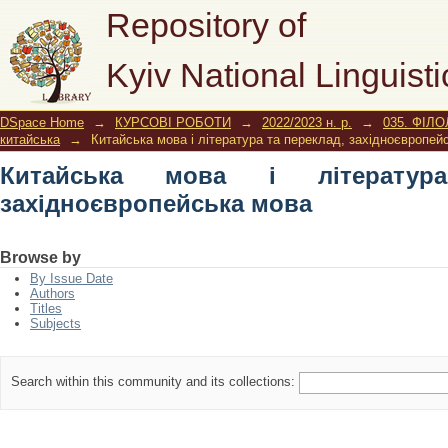
Китайська мова і література та пере
Repository of
Kyiv National Linguisti
DSpace Home
→
КУРСОВІ РОБОТИ
→
2022/2023 н. р.
→
035. ФІЛО
китайська
→
Китайська мова і література та переклад, західноєвропей
Китайська мова і літератур
західноєвропейська мова
Browse by
By Issue Date
Authors
Titles
Subjects
Search within this community and its collections: