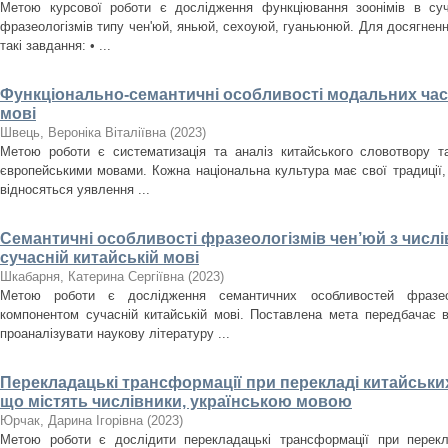
Метою курсової роботи є дослідження функціювання зоонімів в суча
фразеологізмів типу чен'юй, яньюй, сехоуюй, гуаньюнюй. Для досягнен
такі завдання: • ...
Функціонально-семантичні особливості модальних част
мові
Швець, Вероніка Віталіївна
(
2023
)
Метою роботи є систематизація та аналіз китайського словотвору та
європейськими мовами. Кожна національна культура має свої традиції, 
відносяться уявлення ...
Семантичні особливості фразеологізмів чен’юй з числ
сучасній китайській мові
Шкабарня, Катерина Сергіївна
(
2023
)
Метою роботи є дослідження семантичних особливостей фразеол
компонентом сучасній китайській мові. Поставлена мета передбачає в
проаналізувати наукову літературу ...
Перекладацькі трансформації при перекладі китайськи
що містять числівники, українською мовою
Юрчак, Дарина Ігорівна
(
2023
)
Метою роботи є дослідити перекладацькі трансформації при перекл