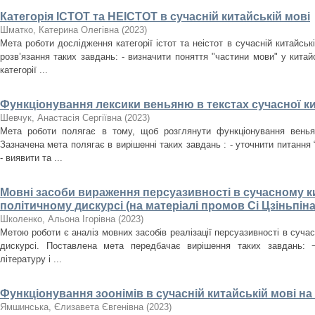
Категорія ІСТОТ та НЕІСТОТ в сучасній китайській мові
Шматко, Катерина Олегівна
(
2023
)
Мета роботи дослідження категорії істот та неістот в сучасній китайсь
розв’язання таких завдань: - визначити поняття "частини мови" у китайс
категорії ...
Функціонування лексики веньяню в текстах сучасної к
Шевчук, Анастасія Сергіївна
(
2023
)
Мета роботи полягає в тому, щоб розглянути функціонування венья
Зазначена мета полягає в вирішенні таких завдань : - уточнити питання “
- виявити та ...
Мовні засоби вираження персуазивності в сучасному 
політичному дискурсі (на матеріалі промов Сі Цзіньпіна
Школенко, Альона Ігорівна
(
2023
)
Метою роботи є аналіз мовних засобів реалізації персуазивності в суч
дискурсі. Поставлена мета передбачає вирішення таких завдань: −
літературу і ...
Функціонування зоонімів в сучасній китайській мові на
Ямшинська, Єлизавета Євгенівна
(
2023
)