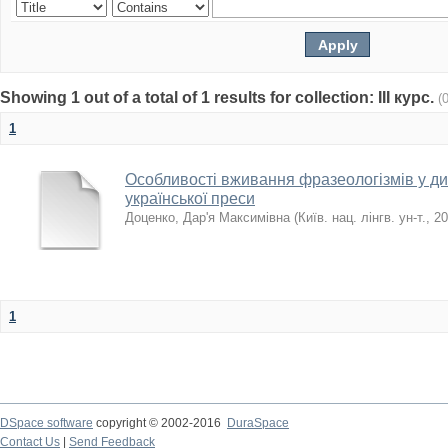
Showing 1 out of a total of 1 results for collection: ІІІ курс.
(
1
Особливості вживання фразеологізмів у дис
української преси
Доценко, Дар'я Максимівна
(
Київ. нац. лінгв. ун-т.
,
20
1
DSpace software
copyright © 2002-2016
DuraSpace
Contact Us
|
Send Feedback