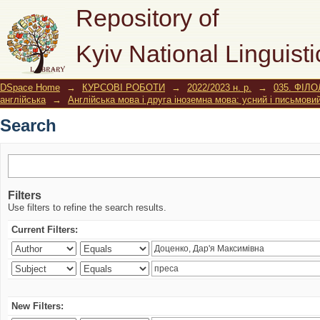
Search
Repository of
Kyiv National Linguisti
DSpace Home
→
КУРСОВІ РОБОТИ
→
2022/2023 н. р.
→
035. ФІЛО
англійська
→
Англійська мова і друга іноземна мова: усний і письмови
Search
Filters
Use filters to refine the search results.
Current Filters:
New Filters: