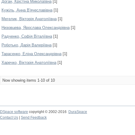
Доган, Крістіна Миколаївна
[1]
Кужіль, Анна В'ячеславівна
[1]
Мегелик, Вікторія Анатоліївна
[1]
Низовцева, Ярослава Олександрівна
[1]
Радченко, Софія Віталіївна
[1]
Роботько, Дарія Валеріївна
[1]
Тарасенко, Еліна Олександрівна
[1]
Харечко, Вікторія Анатоліївна
[1]
Now showing items 1-10 of 10
DSpace software
copyright © 2002-2016
DuraSpace
Contact Us
|
Send Feedback