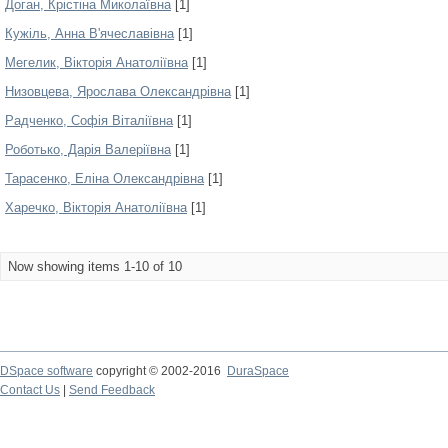
Доган, Крістіна Миколаївна
[1]
Кужіль, Анна В'ячеславівна
[1]
Мегелик, Вікторія Анатоліївна
[1]
Низовцева, Ярослава Олександрівна
[1]
Радченко, Софія Віталіївна
[1]
Роботько, Дарія Валеріївна
[1]
Тарасенко, Еліна Олександрівна
[1]
Харечко, Вікторія Анатоліївна
[1]
Now showing items 1-10 of 10
DSpace software
copyright © 2002-2016
DuraSpace
Contact Us
|
Send Feedback