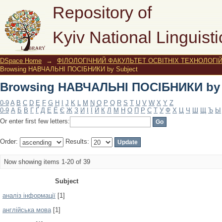
Browsing НАВЧАЛЬНІ ПОСІБНИКИ by 
Repository of
Kyiv National Linguisti
DSpace Home
→
ФІЛОЛОГІЧНИЙ ФАКУЛЬТЕТ ОСВІТНІХ ТЕХНОЛОГІ
Browsing НАВЧАЛЬНІ ПОСІБНИКИ by Subject
Browsing НАВЧАЛЬНІ ПОСІБНИКИ by 
0-9
A
B
C
D
E
F
G
H
I
J
K
L
M
N
O
P
Q
R
S
T
U
V
W
X
Y
Z
0-9
А
Б
В
Г
Ґ
Д
Е
Ё
Є
Ж
З
И
І
Ї
Й
К
Л
М
Н
О
П
Р
С
Т
У
Ф
Х
Ц
Ч
Ш
Щ
Ъ
Ы
Or enter first few letters:
Order:
Results:
Now showing items 1-20 of 39
Subject
аналіз інформації
[1]
англійська мова
[1]