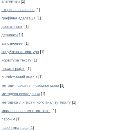
апелятиви
[1]
вторинне значення
[1]
графічна адаптація
[1]
девіатологія
[1]
деривати
[1]
запозичення
[1]
зарубіжна література
[1]
коректура тексту
[1]
лесикографія
[1]
лінгвістичний аналіз
[1]
методи навчання іноземної мови
[1]
методика викладання
[1]
методика лінгвістичного аналізу тексту
[1]
мовленнєва компетентність
[1]
паронім
[1]
паронімна пара
[1]