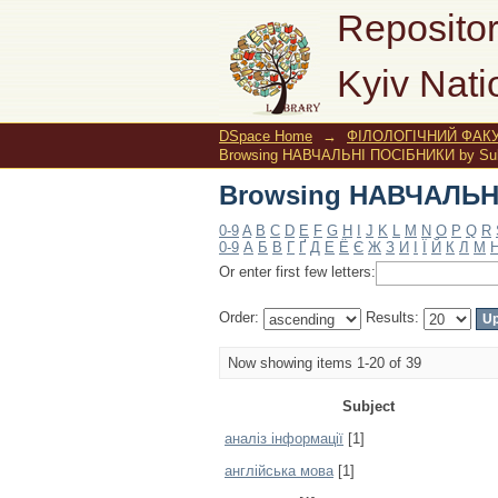
Browsing НАВЧАЛЬНІ
Repositor
Kyiv Nati
DSpace Home
→
ФІЛОЛОГІЧНИЙ ФАКУ
Browsing НАВЧАЛЬНІ ПОСІБНИКИ by Sub
Browsing НАВЧАЛЬНІ
0-9
A
B
C
D
E
F
G
H
I
J
K
L
M
N
O
P
Q
R
0-9
А
Б
В
Г
Ґ
Д
Е
Ё
Є
Ж
З
И
І
Ї
Й
К
Л
М
Or enter first few letters:
Order:
Results:
Now showing items 1-20 of 39
Subject
аналіз інформації
[1]
англійська мова
[1]