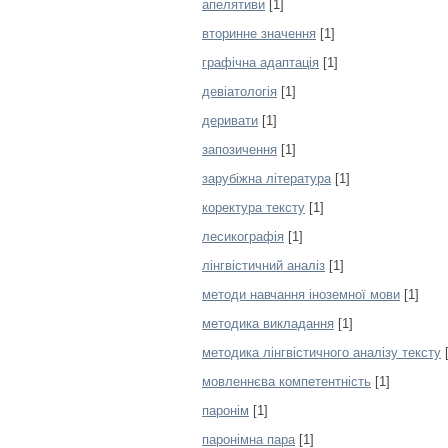
апелятиви
[1]
вторинне значення
[1]
графічна адаптація
[1]
девіатологія
[1]
деривати
[1]
запозичення
[1]
зарубіжна література
[1]
коректура тексту
[1]
лесикографія
[1]
лінгвістичний аналіз
[1]
методи навчання іноземної мови
[1]
методика викладання
[1]
методика лінгвістичного аналізу тексту
[
мовленнєва компетентність
[1]
паронім
[1]
паронімна пара
[1]