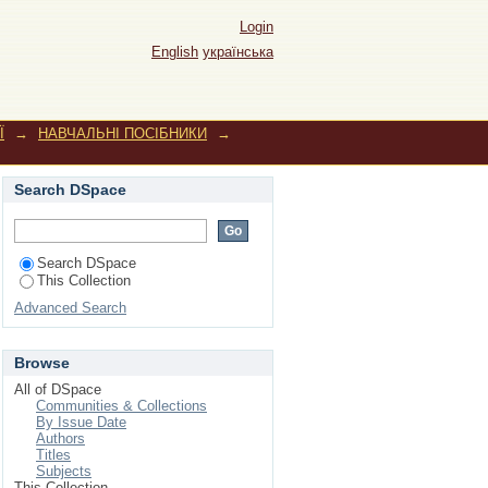
Login
English
українська
Ї
→
НАВЧАЛЬНІ ПОСІБНИКИ
→
Search DSpace
Search DSpace
This Collection
Advanced Search
Browse
All of DSpace
Communities & Collections
By Issue Date
Authors
Titles
Subjects
This Collection