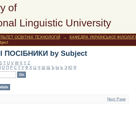
 ПОСІБНИКИ by Subject
y of
onal Linguistic University
ЛЬТЕТ ОСВІТНІХ ТЕХНОЛОГІЙ
→
КАФЕДРА УКРАЇНСЬКОЇ ФІЛОЛОГІ
ject
 ПОСІБНИКИ by Subject
S
T
U
V
W
X
Y
Z
Н
О
П
Р
С
Т
У
Ф
Х
Ц
Ч
Ш
Щ
Ъ
Ы
Ь
Э
Ю
Я
Next Page