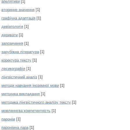
апелятиви
[1]
вторинне значення
[1]
графічна адаптація
[1]
девіатологія
[1]
деривати
[1]
запозичення
[1]
зарубіжна література
[1]
коректура тексту
[1]
лесикографія
[1]
лінгвістичний аналіз
[1]
методи навчання іноземної мови
[1]
методика викладання
[1]
методика лінгвістичного аналізу тексту
[1]
мовленнєва компетентність
[1]
паронім
[1]
паронімна пара
[1]