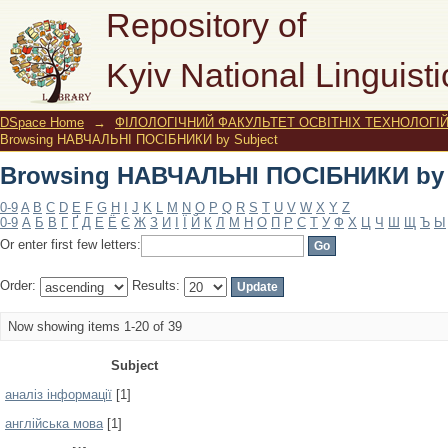
Browsing НАВЧАЛЬНІ ПОСІБНИКИ by 
Repository of
Kyiv National Linguisti
DSpace Home
→
ФІЛОЛОГІЧНИЙ ФАКУЛЬТЕТ ОСВІТНІХ ТЕХНОЛОГІ
Browsing НАВЧАЛЬНІ ПОСІБНИКИ by Subject
Browsing НАВЧАЛЬНІ ПОСІБНИКИ by 
0-9
A
B
C
D
E
F
G
H
I
J
K
L
M
N
O
P
Q
R
S
T
U
V
W
X
Y
Z
0-9
А
Б
В
Г
Ґ
Д
Е
Ё
Є
Ж
З
И
І
Ї
Й
К
Л
М
Н
О
П
Р
С
Т
У
Ф
Х
Ц
Ч
Ш
Щ
Ъ
Ы
Or enter first few letters:
Order:
Results:
Now showing items 1-20 of 39
Subject
аналіз інформації
[1]
англійська мова
[1]