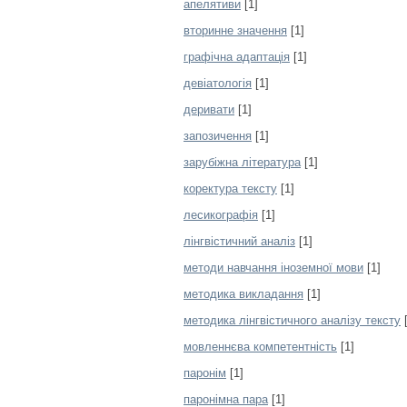
апелятиви
[1]
вторинне значення
[1]
графічна адаптація
[1]
девіатологія
[1]
деривати
[1]
запозичення
[1]
зарубіжна література
[1]
коректура тексту
[1]
лесикографія
[1]
лінгвістичний аналіз
[1]
методи навчання іноземної мови
[1]
методика викладання
[1]
методика лінгвістичного аналізу тексту
[
мовленнєва компетентність
[1]
паронім
[1]
паронімна пара
[1]