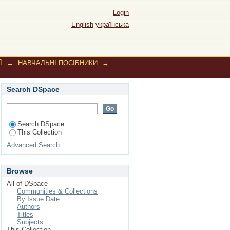
Login
English
українська
Ї
→
НАВЧАЛЬНІ ПОСІБНИКИ
→
Search DSpace
Search DSpace
This Collection
Advanced Search
Browse
All of DSpace
Communities & Collections
By Issue Date
Authors
Titles
Subjects
This Collection