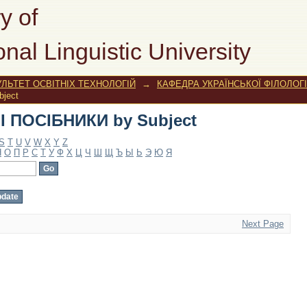
 ПОСІБНИКИ by Subject
y of
onal Linguistic University
ЛЬТЕТ ОСВІТНІХ ТЕХНОЛОГІЙ
→
КАФЕДРА УКРАЇНСЬКОЇ ФІЛОЛОГІ
ject
 ПОСІБНИКИ by Subject
S
T
U
V
W
X
Y
Z
Н
О
П
Р
С
Т
У
Ф
Х
Ц
Ч
Ш
Щ
Ъ
Ы
Ь
Э
Ю
Я
Next Page