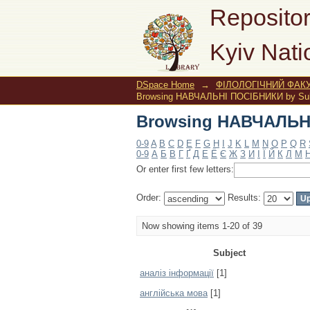
Browsing НАВЧАЛЬНІ
Repositor
Kyiv Nati
DSpace Home
→
ФІЛОЛОГІЧНИЙ ФАКУ
Browsing НАВЧАЛЬНІ ПОСІБНИКИ by Sub
Browsing НАВЧАЛЬНІ
0-9
A
B
C
D
E
F
G
H
I
J
K
L
M
N
O
P
Q
R
0-9
А
Б
В
Г
Ґ
Д
Е
Ё
Є
Ж
З
И
І
Ї
Й
К
Л
М
Or enter first few letters:
Order:
Results:
Now showing items 1-20 of 39
Subject
аналіз інформації
[1]
англійська мова
[1]