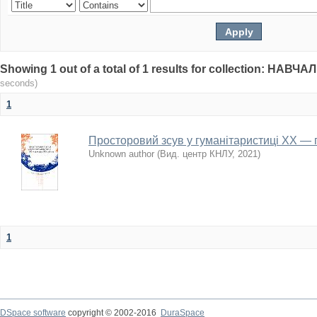
Showing 1 out of a total of 1 results for collection: НА
seconds)
1
Просторовий зсув у гуманітаристиці ХХ — п
Unknown author
(
Вид. центр КНЛУ
,
2021
)
1
DSpace software
copyright © 2002-2016
DuraSpace