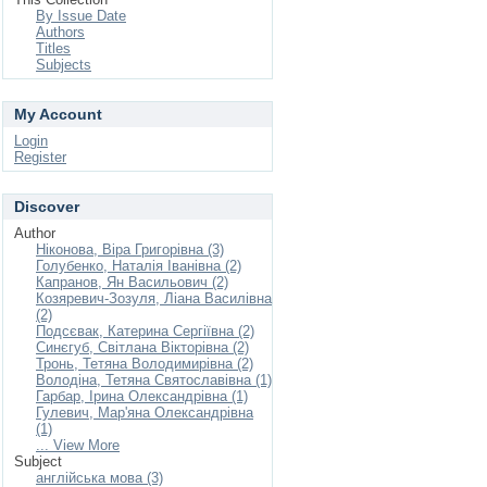
By Issue Date
Authors
Titles
Subjects
My Account
Login
Register
Discover
Author
Ніконова, Віра Григорівна (3)
Голубенко, Наталія Іванівна (2)
Капранов, Ян Васильович (2)
Козяревич-Зозуля, Ліана Василівна
(2)
Подсєвак, Катерина Сергіївна (2)
Синєгуб, Світлана Вікторівна (2)
Тронь, Тетяна Володимирівна (2)
Володіна, Тетяна Святославівна (1)
Гарбар, Ірина Олександрівна (1)
Гулевич, Мар'яна Олександрівна
(1)
... View More
Subject
англійська мова (3)