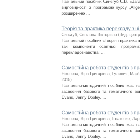
Навчальний посібник Синєгуб С.В. «Зага
відповідності з програмою курсу „Allg
розширенню ...
Теорія та практика перекладу з н
Синєгуб, Світлана Вікторівна
(
Вид. цент
Навчальний посібник «Теорія і практика п
такі компоненти освітньої програм
перекладознавства; ...
Самостійна робота студентів з п
Ніконова, Віра Григорівна
;
Гулевич, Мар'
2015
)
Навчально-методичний посібник має н
засвоєння базового та тематичного вок
Evans, Jenny Dooley. ...
Самостійна робота студентів з пр
Ніконова, Віра Григорівна
;
Ігнатенко, Ла
Навчально-методичний посібник має н
засвоєння базового та тематичного вок
Evans, Jenny Dooley. ...