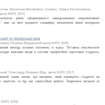
утник, Валентина Михайлівна; Соломко, Зорина Костянтинівна;
центр КНЛУ
,
2021
)
онтролю рівня сформованості німецькомовної комунікативної
en.” має на меті розкрити специфіку визначення рівня володіння
ської та української мов
атерина Петрівна
(
Видавничий центр КНЛУ
,
2020
)
ваний виклад основих положень із курсу "Зіставна лексикологія
 посідає важливе місце в системі професійної підготовки студента-
ський, Олександр Петрович
(
Вид. центр КНЛУ
,
2017
)
дований таким чином, що матеріал, який отримують студенти на
х заняттях та під час самостійної роботи. Теоретичні питання та
р КНЛУ
,
2015
)