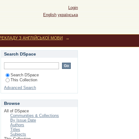
Login
English
українська
ЕРЕКЛАДУ З АНГЛІЙСЬКОЇ МОВИ
→
Search DSpace
Search DSpace
This Collection
Advanced Search
Browse
All of DSpace
Communities & Collections
By Issue Date
Authors
Titles
Subjects
This Collection