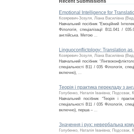
Recent Submissions
Emotional Intelligence for Translat
Козяревич-Зозуля, Ліана Василівна
(
Вид
Навчальний посібник “Емоційний Інтелек
Філологія, спеціалізації В11.041 / 03
англійська. Метою ...
Linguoconflictology: Translation as
Козяревич-Зозуля, Ліана Василівна
(
Вид
Навчальний посібник “Лінгвоконфліктол
спеціальності В11 / 035 Філологія, спец
включно), ...
Теорія і практика перекладу з анг
Голубенко, Наталія Іванівна
;
Подсєвак, К
Навчальний посібник “Теорія і практ
спеціальності В11 / 035 Філологія, спец
включно), перша – ...
Значення і рух: невербальна кому
Голубенко, Наталія Іванівна
;
Подсєвак, К