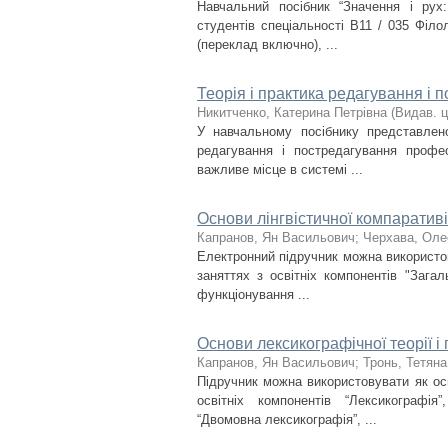
Навчальний посібник “Значення і рух
студентів спеціальності В11 / 035 Філол
(переклад включно), ...
Теорія і практика редагування і
Никитченко, Катерина Петрівна
(
Видав. 
У навчальному посібнику представлено
редагування і постредагування профес
важливе місце в системі ...
Основи лінгвістичної компаратив
Капранов, Ян Васильович
;
Черхава, Оле
Електронний підручник можна використов
заняттях з освітніх компонентів "Загал
функціонування ...
Основи лексикографічної теорії і
Капранов, Ян Васильович
;
Тронь, Тетян
Підручник можна використовувати як ос
освітніх компонентів “Лексикографія
“Двомовна лексикографія”, ...