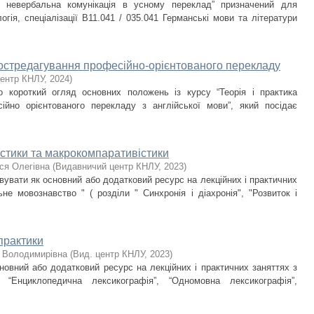
: невербальна комунікація в усному переклад” призначений для
огія, спеціалізації В11.041 / 035.041 Германські мови та літератури
 постредагування професійно-орієнтованого перекладу
центр КНЛУ
,
2024
)
 короткий огляд основних положень із курсу “Теорія і практика
ійно орієнтованого перекладу з англійської мови”, який посідає
істики та макрокомпаративістики
ся Олегівна
(
Видавничий центр КНЛУ
,
2023
)
увати як основний або додатковий ресурс на лекційних і практичних
ьне мовознавство " ( розділи " Синхронія і діахронія", "Розвиток і
 практики
а Володимирівна
(
Вид. центр КНЛУ
,
2023
)
новний або додатковий ресурс на лекційних і практичних заняттях з
”, “Енциклопедична лексикографія”, “Одномовна лексикографія”,