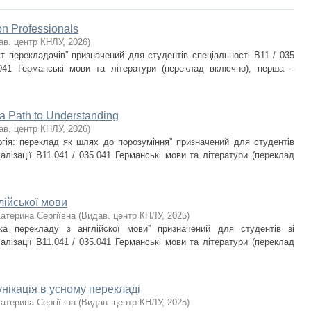
ion Professionals
ав. центр КНЛУ
,
2026
)
т перекладачів” призначений для студентів спеціальності В11 / 035
5.041 Германські мови та літератури (переклад включно), перша –
 a Path to Understanding
ав. центр КНЛУ
,
2026
)
огія: переклад як шлях до порозуміння” призначений для студентів
іалізації В11.041 / 035.041 Германські мови та літератури (переклад
лійської мови
атерина Сергіївна
(
Видав. центр КНЛУ
,
2025
)
ика перекладу з англійскої мови” призначений для студентів зі
іалізації В11.041 / 035.041 Германські мови та літератури (переклад
нікація в усному перекладі
атерина Сергіївна
(
Видав. центр КНЛУ
,
2025
)