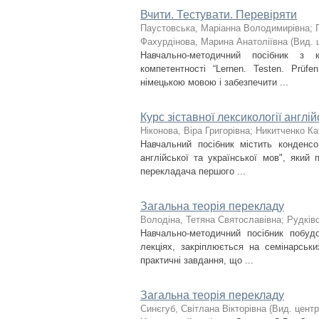
Вчити. Тестувати. Перевіряти
Паустовська, Маріанна Володимирівна; Г
Фахурдінова, Марина Анатоліївна
(
Вид. 
Навчально-методичний посібник з к
компетентності “Lernen. Testen. Prüf
німецькою мовою і забезпечити ...
Курс зіставної лексикології англій
Ніконова, Віра Григорівна; Никитченко К
Навчальний посібник містить конденсо
англійської та української мов", який
перекладача першого ...
Загальна теорія перекладу
Володіна, Тетяна Святославівна
;
Рудків
Навчально-методичний посібник побу
лекціях, закріплюється на семінарськи
практичні завдання, що ...
Загальна теорія перекладу
Синєгуб, Світлана Вікторівна
(
Вид. цент