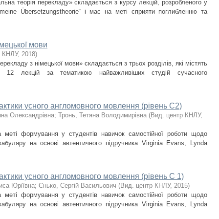
льна теорія перекладу» складається з курсу лекцій, розробленого у
emeine Übersetzungstheorie“ і має на меті сприяти поглибленню та
імецької мови
р КНЛУ
,
2018
)
ерекладу з німецької мови» складається з трьох розділів, які містять
и: 12 лекцій за тематикою найважливіших студій сучасного
рактики усного англомовного мовлення (рівень С2)
яна Олександрівна
;
Тронь, Тетяна Володимирівна
(
Вид. центр КНЛУ
,
а меті формування у студентів навичок самостійної роботи щодо
абуляру на основі автентичного підручника Virginia Evans, Lynda
актики усного англомовного мовлення (рівень С 1)
риса Юріївна
;
Єнько, Сергій Васильович
(
Вид. центр КНЛУ
,
2015
)
а меті формування у студентів навичок самостійної роботи щодо
абуляру на основі автентичного підручника Virginia Evans, Lynda