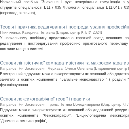
Навчальний посібник “Значення і рух: невербальна комунікація в 
студентів спеціальності В11 / 035 Філологія, спеціалізації В11.041 / 0
(переклад включно), ...
Теорія і практика редагування і постредагування професій
Никитченко, Катерина Петрівна
(
Видав. центр КНЛУ
,
2024
)
У навчальному посібнику представлено короткий огляд основних пол
редагування і постредагування професійно орієнтованого перекладу 
важливе місце в системі ...
Основи лінгвістичної компаративістики та макрокомпаратив
Капранов, Ян Васильович
;
Черхава, Олеся Олегівна
(
Видавничий центр
Електронний підручник можна використовувати як основний або додатков
заняттях з освітніх компонентів "Загальне мовознавство " ( розділи " 
функціонування ...
Основи лексикографічної теорії і практики
Капранов, Ян Васильович
;
Тронь, Тетяна Володимирівна
(
Вид. центр КН
Підручник можна використовувати як основний або додатковий ресурс н
освітніх компонентів “Лексикографія”, “Енциклопедична лексикогр
“Двомовна лексикографія”, ...