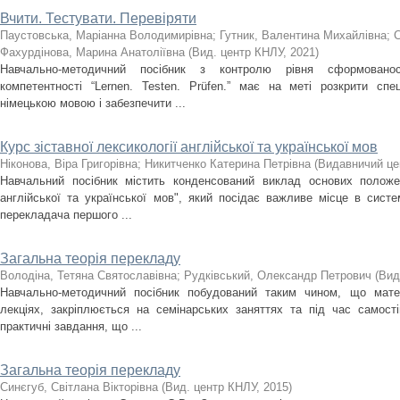
Вчити. Тестувати. Перевіряти
Паустовська, Маріанна Володимирівна; Гутник, Валентина Михайлівна; С
Фахурдінова, Марина Анатоліївна
(
Вид. центр КНЛУ
,
2021
)
Навчально-методичний посібник з контролю рівня сформованост
компетентності “Lernen. Testen. Prüfen.” має на меті розкрити спе
німецькою мовою і забезпечити ...
Курс зіставної лексикології англійської та української мов
Ніконова, Віра Григорівна; Никитченко Катерина Петрівна
(
Видавничий це
Навчальний посібник містить конденсований виклад основих положен
англійської та української мов", який посідає важливе місце в систе
перекладача першого ...
Загальна теорія перекладу
Володіна, Тетяна Святославівна
;
Рудківський, Олександр Петрович
(
Вид
Навчально-методичний посібник побудований таким чином, що мате
лекціях, закріплюється на семінарських заняттях та під час самості
практичні завдання, що ...
Загальна теорія перекладу
Синєгуб, Світлана Вікторівна
(
Вид. центр КНЛУ
,
2015
)