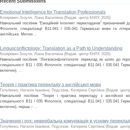
Recent Submissions
Emotional Intelligence for Translation Professionals
Козяревич-Зозуля, Ліана Василівна
(
Видав. центр КНЛУ
,
2026
)
Навчальний посібник “Емоційний Інтелект перекладачів” призначений дл
Філологія, спеціалізації В11.041 / 035.041 Германські мови та літе
англійська. Метою ...
Linguoconflictology: Translation as a Path to Understanding
Козяревич-Зозуля, Ліана Василівна
(
Видав. центр КНЛУ
,
2026
)
Навчальний посібник “Лінгвоконфліктологія: переклад як шлях до поро
спеціальності В11 / 035 Філологія, спеціалізації В11.041 / 035.041 Гер
включно), ...
Теорія і практика перекладу з англійської мови
Голубенко, Наталія Іванівна
;
Подсєвак, Катерина Сергіївна
(
Видав. цент
Навчальний посібник “Теорія і практика перекладу з англійскої м
спеціальності В11 / 035 Філологія, спеціалізації В11.041 / 035.041 Гер
включно), перша – ...
Значення і рух: невербальна комунікація в усному переклад
Голубенко, Наталія Іванівна
;
Подсєвак, Катерина Сергіївна
(
Видав. цент