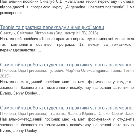
Навчальний посібник Синєгуб С.В. «Загальна теорія перекладу» складає
відповідності з програмою курсу „Allgemeine Übersetzungstheorie“ і 
розширенню ...
Теорія та практика перекладу з німецької мови
Синєгуб, Світлана Вікторівна
(
Вид. центр КНЛУ
,
2018
)
Навчальний посібник «Теорія і практика перекладу з німецької мови» скла
такі компоненти освітньої програми: 12 лекцій за тематикою 
перекладознавства; ...
Самостійна робота студентів з практики усного англомовно
Ніконова, Віра Григорівна
;
Гулевич, Мар'яна Олександрівна
;
Тронь, Тетя
2015
)
Навчально-методичний посібник має на меті формування у студенті
засвоєння базового та тематичного вокабуляру на основі автентичног
Evans, Jenny Dooley. ...
Самостійна робота студентів з практики усного англомовног
Ніконова, Віра Григорівна
;
Ігнатенко, Лариса Юріївна
;
Єнько, Сергій Вас
Навчально-методичний посібник має на меті формування у студенті
засвоєння базового та тематичного вокабуляру на основі автентичног
Evans, Jenny Dooley. ...