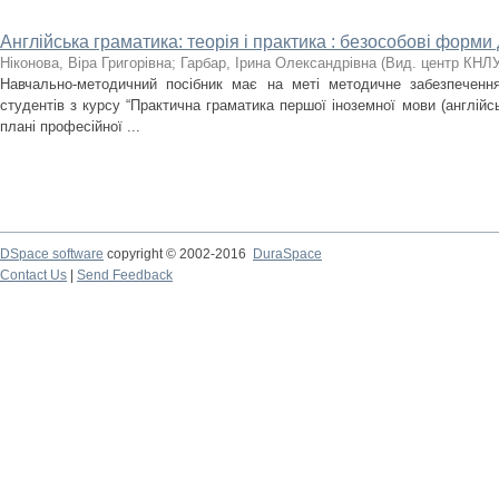
Англійська граматика: теорія і практика : безособові форми
Ніконова, Віра Григорівна
;
Гарбар, Ірина Олександрівна
(
Вид. центр КНЛУ
Навчально-методичний посібник має на меті методичне забезпечення
студентів з курсу “Практична граматика першої іноземної мови (англійс
плані професійної ...
DSpace software
copyright © 2002-2016
DuraSpace
Contact Us
|
Send Feedback