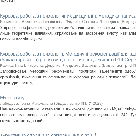
Туризм і ...
Курсова робота з психологічних дисциплін: методика написа
Кириленко, Валентина Граціянівна
;
Федько, Світлана Леонідівна
(
Вид. ц
У процесі професійної підготовки здобувачів вищої освіти за спеціальн
лише теоретичне навчання, спрямоване на засвоєння змісту навчаль
навички дослідницької ...
Курсова робота з психології: Методичні рекомендації для з
(бакалаврського) рівня вищої освіти спеціальності 014 Сер
Каряка, Інна Вікторівна
;
Доценко, Людмила Василівна
(
Видав. центр КН
Запропоновані методичні рекомендації покликані забезпечити здоб
організації, виконання та оформлення курсової роботи з психології. Д
структури, змісту, ...
Музеї світу
Лебедєва, Ірина Миколаївна
(
Видав. центр КНЛУ
,
2025
)
Навчально-методичні матеріали з вибіркової дисципліни «Музеї світу»
першого (бакалаврського) рівня вищої освіти спеціальності 242 Ту
навчально-методичний ...
Туристична спадщина світових цивілізацій