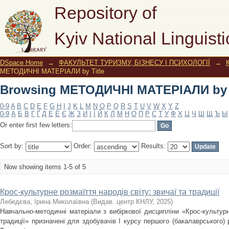
Browsing МЕТОДИЧНІ МАТЕРІАЛИ by T
Repository of
Kyiv National Linguisti
DSpace Home
→
ФАКУЛЬТЕТ ТУРИЗМУ, БІЗНЕСУ І ПСИХОЛОГІЇ
→
МЕТОДИЧНІ МАТЕРІАЛИ by Title
Browsing МЕТОДИЧНІ МАТЕРІАЛИ by T
0-9
A
B
C
D
E
F
G
H
I
J
K
L
M
N
O
P
Q
R
S
T
U
V
W
X
Y
Z
0-9
А
Б
В
Г
Ґ
Д
Е
Ё
Є
Ж
З
И
І
Ї
Й
К
Л
М
Н
О
П
Р
С
Т
У
Ф
Х
Ц
Ч
Ш
Щ
Ъ
Ы
Or enter first few letters:
Sort by:
Order:
Results:
Now showing items 1-5 of 5
Крос-культурне розмаїття народів світу: звичаї та традиції
Лебедєва, Ірина Миколаївна
(
Видав. центр КНЛУ
,
2025
)
Навчально-методичні матеріали з вибіркової дисципліни «Крос-культурне
традиції» призначені для здобувачів І курсу першого (бакалаврського) 