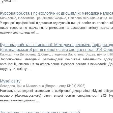
Туризм і ...
Курсова робота з психологічних дисциплін: методика написа
Кириленко, Валентина Граціянівна
;
Федько, Світлана Леонідівна
(
Вид. ц
У процесі професійної підготовки здобувачів вищої освіти за спеціальн
лише теоретичне навчання, спрямоване на засвоєння змісту навчаль
навички дослідницької ...
Курсова робота з психології: Методичні рекомендації для з
(бакалаврського) рівня вищої освіти спеціальності 014 Сер
Каряка, Інна Вікторівна
;
Доценко, Людмила Василівна
(
Видав. центр КН
Запропоновані методичні рекомендації покликані забезпечити здоб
організації, виконання та оформлення курсової роботи з психології. Д
структури, змісту, ...
Музеї світу
Лебедєва, Ірина Миколаївна
(
Видав. центр КНЛУ
,
2025
)
Навчально-методичні матеріали з вибіркової дисципліни «Музеї світу»
першого (бакалаврського) рівня вищої освіти спеціальності 242 Ту
навчально-методичний ...
Туристична спадщина світових цивілізацій