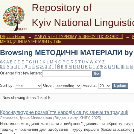
Browsing МЕТОДИЧНІ МАТЕРІАЛИ by T
Repository of
Kyiv National Linguisti
DSpace Home
→
ФАКУЛЬТЕТ ТУРИЗМУ, БІЗНЕСУ І ПСИХОЛОГІЇ
→
МЕТОДИЧНІ МАТЕРІАЛИ by Title
Browsing МЕТОДИЧНІ МАТЕРІАЛИ by T
0-9
A
B
C
D
E
F
G
H
I
J
K
L
M
N
O
P
Q
R
S
T
U
V
W
X
Y
Z
0-9
А
Б
В
Г
Ґ
Д
Е
Ё
Є
Ж
З
И
І
Ї
Й
К
Л
М
Н
О
П
Р
С
Т
У
Ф
Х
Ц
Ч
Ш
Щ
Ъ
Ы
Or enter first few letters:
Sort by:
Order:
Results:
Now showing items 1-5 of 5
Крос-культурне розмаїття народів світу: звичаї та традиції
Лебедєва, Ірина Миколаївна
(
Видав. центр КНЛУ
,
2025
)
Навчально-методичні матеріали з вибіркової дисципліни «Крос-культурне
традиції» призначені для здобувачів І курсу першого (бакалаврського) 