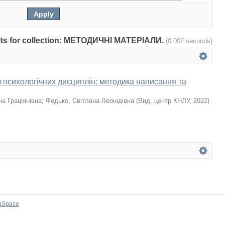
esults for collection: МЕТОДИЧНІ МАТЕРІАЛИ.
(0.002 seconds)
з психологічних дисциплін: методика написання та
а Граціянівна
;
Федько, Світлана Леонідівна
(
Вид. центр КНЛУ
,
2022
)
aSpace