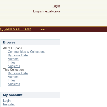
Login
English
українська
ОДИЧНІ МАТЕРІАЛИ
→
Search
Browse
All of DSpace
Communities & Collections
By Issue Date
Authors
Titles
Subjects
This Collection
By Issue Date
Authors
Titles
Subjects
My Account
Login
Register